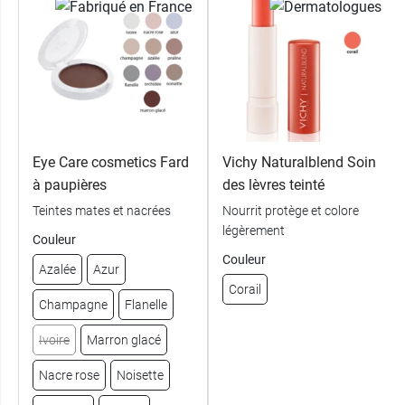
Et pour vous démaquiller, pensez à la
gelée
micellaire La Rosée
.
Conditionnement au choix :
Une recharge de 8 g de poudre compacte
soin La Rosée au choix
Eye Care cosmetics Fard
Vichy Naturalblend Soin
Un poudrier vide rechargeable La Rosée
à paupières
des lèvres teinté
Teintes mates et nacrées
Nourrit protège et colore
légèrement
Couleur
Couleur
Azalée
Azur
Corail
Champagne
Flanelle
Ivoire
Marron glacé
Nacre rose
Noisette