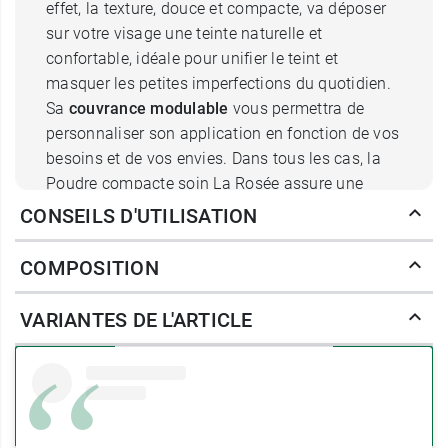
effet, la texture, douce et compacte, va déposer
sur votre visage une teinte naturelle et
confortable, idéale pour unifier le teint et
masquer les petites imperfections du quotidien.
Sa
couvrance modulable
vous permettra de
personnaliser son application en fonction de vos
besoins et de vos envies. Dans tous les cas, la
Poudre compacte soin La Rosée assure une
tenue longue durée
pour maintenir votre teint
CONSEILS D'UTILISATION
harmonieux tout au long de la journée. Elle est
également disponible en
4 teintes
à choisir
COMPOSITION
selon votre carnation ou vos envies.
VARIANTES DE L'ARTICLE
Quel est le secret la Poudre
compacte soin La Rosée ?
La Poudre compacte soin La Rosée n’est pas une
simple poudre de maquillage. Elle est formulée