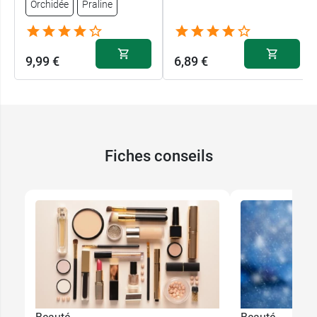
Orchidée
Praline
9,99 €
6,89 €
9,99 €
Azalée
Fiches conseils
9,99 €
Azur
9,99 €
Champagne
9,99 €
Flanelle
9,99 €
Ivoire
9,99 €
Marron glacé