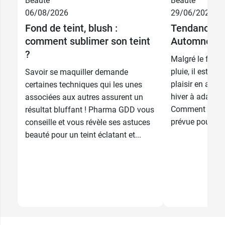
Beauté
Beauté
06/08/2026
29/06/2026
9,99 €
Nacre rose
Fond de teint, blush :
Tendances 
comment sublimer son teint
Automne Hi
9,99 €
Noisette
?
Malgré le froid,
pluie, il est né
Savoir se maquiller demande
9,99 €
Orchidée
plaisir en adop
certaines techniques qui les unes
hiver à adapter
associées aux autres assurent un
9,99 €
Praline
Comment faire 
résultat bluffant ! Pharma GDD vous
prévue pour le 
conseille et vous révèle ses astuces
beauté pour un teint éclatant et...