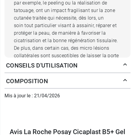
par exemple, le peeling ou la réalisation de
tatouage, ont un impact fragilisant sur la zone
cutanée traitée qui nécessite, dès lors, un
soin tout particulier visant à assainir, réparer et
protéger la peau, de manière à favoriser la
cicatrisation et la bonne régénération tissulaire.
De plus, dans certain cas, des micro lésions
collatérales sont susceptibles de laisser la porte
ouverte à des infections par les
CONSEILS D'UTILISATION
bactéries pathogènes présentes dans la flore
cutanée. Le
gel lavant Cicaplast+ à base de
COMPOSITION
vitamine B5
de La Roche Posay est le
compagnon idéal au quotidien.
Mis à jour le : 21/04/2026
Quels sont ingrédients du gel
lavant Cicaplast B5+ ?
Avis La Roche Posay Cicaplast B5+ Gel
Le principal actif de ce soin, et qui lui donne son