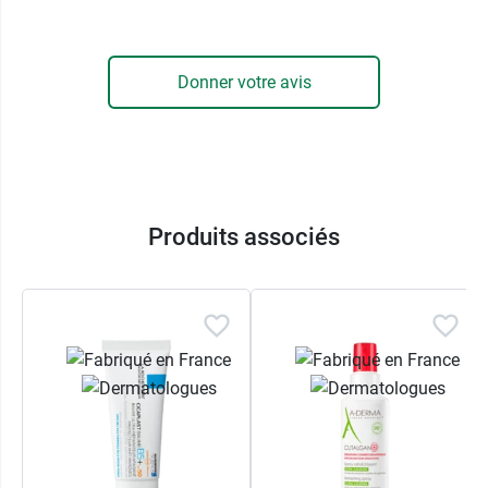
une note rafraichissante sur la peau. Pour les
peaux plus sèches qui appellent une texture plus
fondante, nous vous recommandons le
baume
Donner votre avis
Cicaplast B5+ La Roche Posay
.
Caractéristiques :
Non asséchant
Tolérance optimale
Convient aux peaux sensibles
Produits associés
Sans savon
Sans parfum
pH physiologique
Conditionnement :
Tube de 100 ml