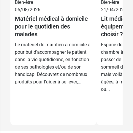
Bien-être
Bien-être
06/08/2026
21/04/2026
Matériel médical à domicile
Lit médicali
10 cm - Sans
17,99 €
couvercle
pour le quotidien des
équipements
malades
choisir ?
10 cm - Avec
27,99 €
couvercle
Le matériel de maintien à domicile a
Espace de repos
pour but d'accompagner le patient
chambre à couc
7 cm - Avec
29,99 €
couvercle
dans la vie quotidienne, en fonction
passer de long
de ses pathologies et/ou de son
sommeil dans un
handicap. Découvrez de nombreux
mais voilà, pou
produits pour l'aider à se lever,...
âgées, à mobili
ou...