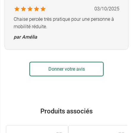
Poids maximal supporté : 130 kg
03/10/2025
Volume seau amovible : 5 L
Dimension trou central : 255 x 215 mm
Chaise percée très pratique pour une personne à
mobilité réduite.
Dimensions
par Amélia
440
A
mm
420
B
mm
Donner votre avis
450
C
mm
580
D
mm
Produits associés
560
E
mm