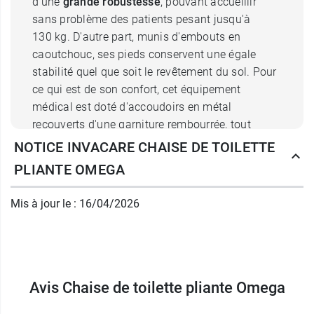
d'une
grande robustesse
, pouvant accueillir
sans problème des patients pesant jusqu'à
130 kg. D'autre part, munis d'embouts en
caoutchouc, ses pieds conservent une égale
stabilité quel que soit le revêtement du sol. Pour
ce qui est de son confort, cet équipement
médical est doté d'accoudoirs en métal
recouverts d'une garniture rembourrée, tout
comme le dossier et l'assise, afin d'amortir les
NOTICE INVACARE CHAISE DE TOILETTE
chocs et de soulager les saillies osseuses.
PLIANTE OMEGA
Mis à jour le : 16/04/2026
Chaise percée pliante Omega
pratique et fonctionnelle
La chaise de toilette de la
marque Invacare
est
équipée d'un battant qui se relève et se referme
Avis Chaise de toilette pliante Omega
selon l'usage que vous en faites. Ainsi, elle peut