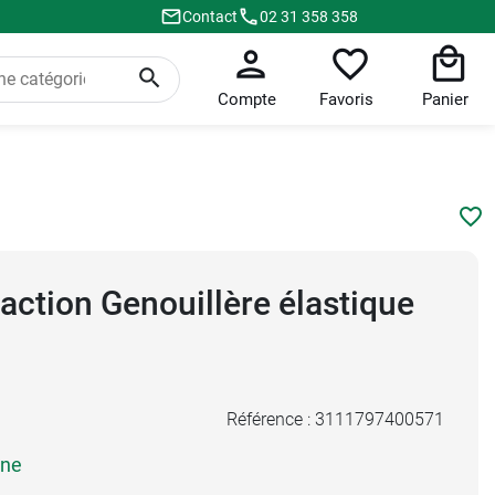
Contact
02 31 358 358
Compte
Favoris
Panier
ction Genouillère élastique
Référence :
3111797400571
sne