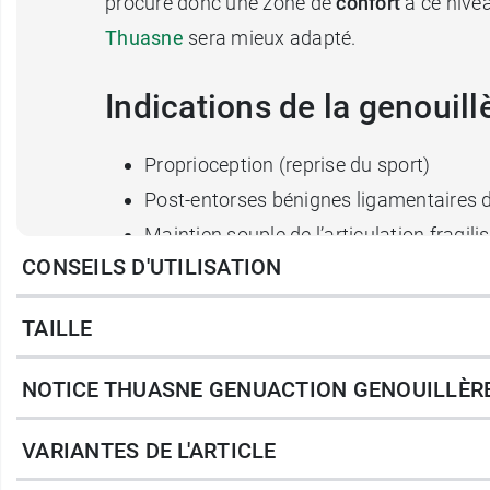
procure donc une zone de
confort
à ce nivea
Thuasne
sera mieux adapté.
Indications de la genouil
Proprioception (reprise du sport)
Post-entorses bénignes ligamentaires 
Maintien souple de l’articulation fragil
CONSEILS D'UTILISATION
Caractéristiques
:
Tissu élastique de compression classe
TAILLE
Tricotage spécifique au niveau du creux 
Hauteur de la genouillère : 23,5 cm à 2
NOTICE THUASNE GENUACTION GENOUILLÈRE
Conditionnement :
une genouillère
VARIANTES DE L'ARTICLE