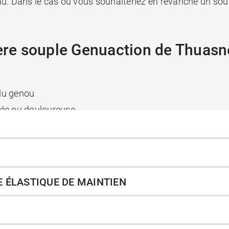
u. Dans le cas où vous souhaiteriez en revanche un souti
lère souple Genuaction de Thuasn
du genou
isée ou douloureuse
 3 (environ 23 mmHg) assurant un bon maintien et la pr
poplité afin de réduire les plis
5,5 cm
 ÉLASTIQUE DE MAINTIEN