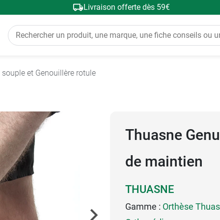
Livraison offerte dès 59€
 souple et Genouillère rotule
Thuasne Genua
de maintien
THUASNE
Gamme :
Orthèse Thua