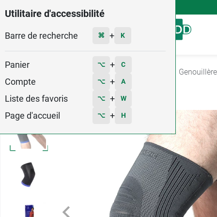
4,9
Voir les 58579 avis
Utilitaire d'accessibilité
Barre de recherche
Menu
+
⌘
K
Panier
+
⌥
C
Accueil
Orthopédie
Genouillère - Cuissard
Genouillère
Compte
+
⌥
A
18
Liste des favoris
+
⌥
W
Page d'accueil
+
⌥
H