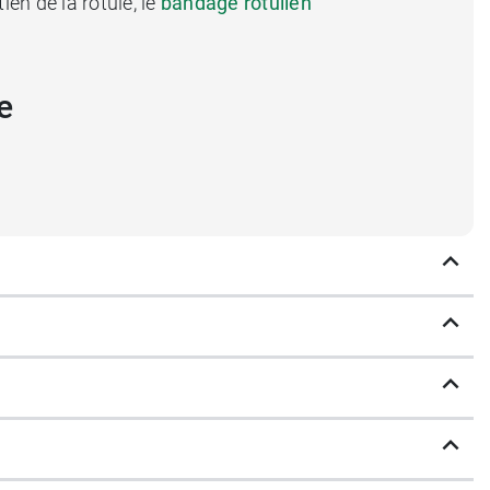
en de la rotule, le
bandage rotulien
e
oprioception