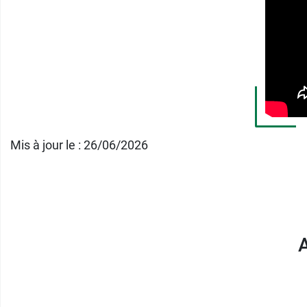
Conditionnement :
vendu à l'unité
Orliman propose aussi des dispositifs adap
Mis à jour le : 26/06/2026
A