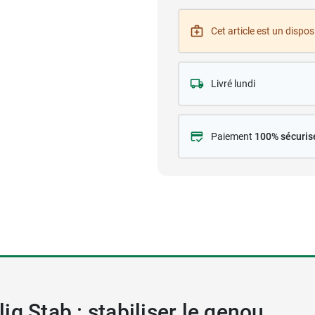
Cet article est un disposi
Livré lundi
Paiement
100% sécuris
g Stab : stabiliser le genou