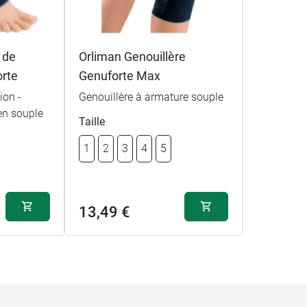
 de
Orliman Genouillère
orte
Genuforte Max
ion -
Genouillère à armature souple
en souple
Taille
1
2
3
4
5
13,49 €