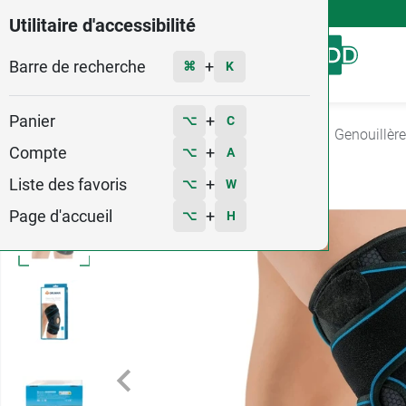
4,9
Voir les 58579 avis
Utilitaire d'accessibilité
Barre de recherche
Menu
+
⌘
K
Panier
+
⌥
C
Accueil
Orthopédie
Genouillère - Cuissard
Genouillère
Compte
+
⌥
A
Liste des favoris
+
⌥
W
Page d'accueil
+
⌥
H