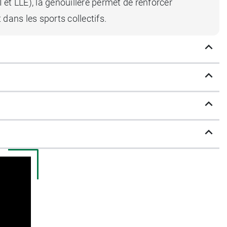
I et LLE), la genouillère permet de renforcer
dans les sports collectifs.
iquer une pression contrôlée sur la rotule ou
nite du fascia lata
ou du
tendon rotulien
,
ulien pour le centrage, sangle en X pour le
d’
utiliser un seul dispositif pour