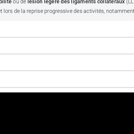
bilité
ou de
lésion légère des ligaments collatéraux
(LL
 lors de la reprise progressive des activités, notamment 
ion du pad demi-lune et de la sangle adaptée permet d’appl
as de
gonarthrose
, d’
affection fémoro-patellaire
, de
tendi
’
Osgood-Schlatter
.
ster la genouillère en fonction des besoins : anneau rot
r un maintien rotulien ciblé. Cette adaptabilité permet 
ération
.
ge CE.