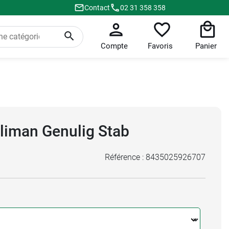
Contact
02 31 358 358
Compte
Favoris
Panier
rliman Genulig Stab
Référence :
8435025926707