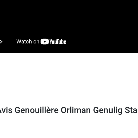
tés aux enfants, par exemple la
genouillère Rotulig Kids
vis Genouillère Orliman Genulig St