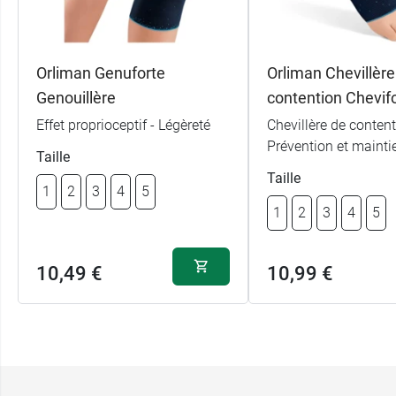
Orliman Genuforte
Orliman Chevillère
Genouillère
contention Chevif
Effet proprioceptif - Légèreté
Chevillère de content
Prévention et mainti
Taille
Taille
1
2
3
4
5
1
2
3
4
5
10,49 €
10,99 €