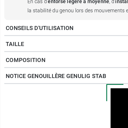
En cas d’
entorse légère à moyenne
, d’
insta
la stabilité du genou lors des mouvements et
CONSEILS D'UTILISATION
Pour les pathologies rotuliennes, l’utilisat
le tendon rotulien. Cela peut être utile en c
TAILLE
ainsi que dans le traitement de la maladie d
COMPOSITION
Le système modulaire permet également d’aju
soutien ligamentaire ou sangle demi-lune pou
NOTICE GENOUILLÈRE GENULIG STAB
accompagner différentes phases de récup
Dispositif médical de classe I avec marqua
Modèle bilatéral.