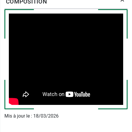
COMPOSITION
limiter les pertes en eau, à
repulper
les tissus
cutanés et à
combler les rides
.
Avec sa texture sensorielle de gelée de soie, le
masque liftant hydratant repulpant Garancia
s’applique très facilement sur le visage. Il forme
progressivement une sorte de pellicule à l’
effet
tenseur
qui lisse visiblement les traits et
optimise la pénétration des actifs. Après
utilisation, la peau est plus souple, douce et
rebondie.
Caractéristiques du masque liftant
Bal masqué des sorciers Garancia
Mis à jour le : 18/03/2026
Contient 98 % d’ingrédients d’origine
naturelle
Tolérance testée sous contrôle