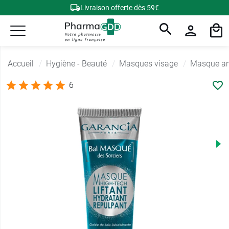
Livraison offerte dès 59€
Accueil
Hygiène - Beauté
Masques visage
Masque ant
6