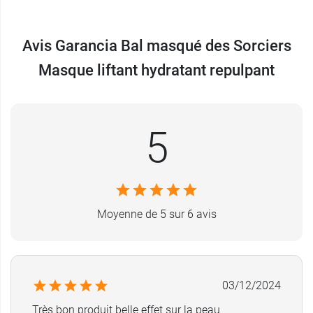
dermatologique
Sans paraben
Avis Garancia Bal masqué des Sorciers
Sans phenoxyethanol
Masque liftant hydratant repulpant
Sans huile minérale
Sans colorant
Parfum sans allergène
Découvrez le
Sérum suprême Meno Expert Étoile
5
Polaire de Garancia
qui redensifie et raffermit la
peau et la
crème de soie cristalline Garancia aux
prébiotiques
.
Conditionnement :
Tube de 50 ml
Moyenne de 5 sur 6 avis
A lire aussi :
les exercices contre le double
menton
03/12/2024
Très bon produit belle effet sur la peau