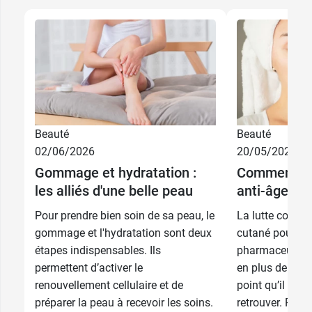
Beauté
Beauté
02/06/2026
20/05/2026
Gommage et hydratation :
Comment ch
10 ml + 2
les alliés d'une belle peau
anti-âge ?
35,99 €
patchs offerts
Pour prendre bien soin de sa peau, le
La lutte contre 
35,99 €
10 ml
gommage et l'hydratation sont deux
cutané pousse l
étapes indispensables. Ils
pharmaceutique
permettent d’activer le
en plus de gamm
renouvellement cellulaire et de
point qu’il est p
préparer la peau à recevoir les soins.
retrouver. Pha