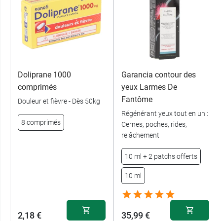
Doliprane 1000
Garancia contour des
comprimés
yeux Larmes De
Fantôme
Douleur et fièvre - Dès 50kg
Régénérant yeux tout en un :
8 comprimés
Cernes, poches, rides,
relâchement
10 ml + 2 patchs offerts
10 ml
2,18 €
35,99 €