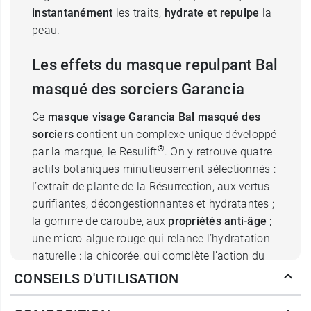
instantanément
les traits,
hydrate et repulpe
la
peau.
Les effets du masque repulpant Bal
masqué des sorciers Garancia ​​​
Ce
masque visage Garancia Bal masqué des
sorciers
contient un complexe unique développé
®
par la marque, le Resulift
. On y retrouve quatre
actifs botaniques minutieusement sélectionnés :
l’extrait de plante de la Résurrection, aux vertus
purifiantes, décongestionnantes et hydratantes ;
la gomme de caroube, aux
propriétés
anti-âge
;
une micro-algue rouge qui relance l’hydratation
naturelle ; la chicorée, qui complète l’action du
masque en adoucissant la peau. On retrouve
CONSEILS D'UTILISATION
également dans la composition du masque de
l’acide hyaluronique, reconnu pour sa capacité à