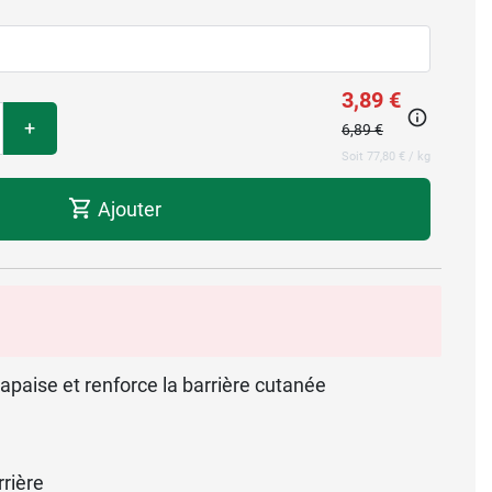
3,89 €
+
6,89 €
Soit 77,80 € / kg
Ajouter
 apaise et renforce la barrière cutanée
rière