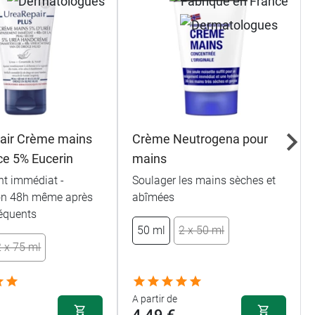
air Crème mains
Crème Neutrogena pour
ce 5% Eucerin
mains
t immédiat -
Soulager les mains sèches et
on 48h même après
abîmées
réquents
50 ml
2 x 50 ml
2 x 75 ml
A partir de