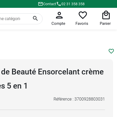
Contact
02 31 358 358
Compte
Favoris
Panier
 de Beauté Ensorcelant crème
s 5 en 1
Référence :
3700928803031