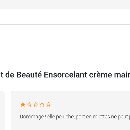
nt susceptibles de nuire au microbiote cutané, Garanci
ilibrage de ce microbiote. Il est également
hydratant
.
tient pas de silicone. Elle intègre 98% d'ingrédients d'or
 de Beauté Ensorcelant crème mai
t de Beauté Ensorcelant crème main
. Masser jusqu'à obtention d'un toucher soyeux. Appliqu
Dommage ! elle peluche, part en miettes ne peut
ire Garancia SPF 50+