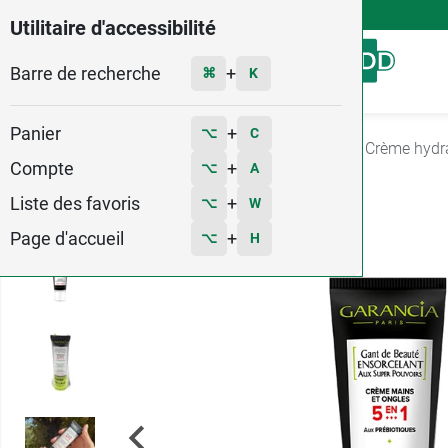
4,9
Voir les 58579 avis
Utilitaire d'accessibilité
Barre de recherche
Menu
+
⌘
K
Panier
+
⌥
C
Accueil
Hygiène - Beauté
Soin des mains
Crème hydr
Compte
+
⌥
A
1
Liste des favoris
+
⌥
W
Page d'accueil
+
⌥
H