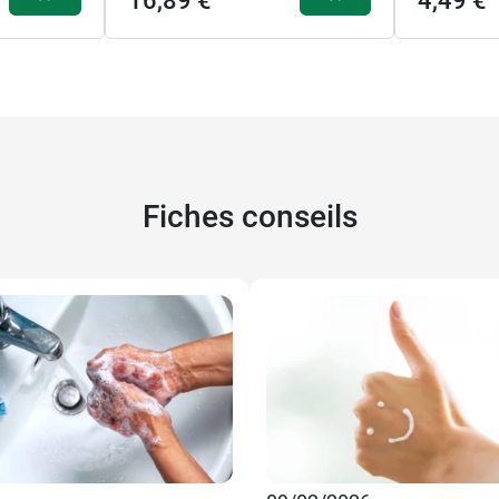
16,89 €
4,49 €
Fiches conseils
16,89 €
150 ml
75 ml