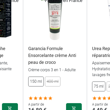
che
Garancia Formule
Urea Rep
ge
Ensorcelante crème Anti
réparatri
peau de croco
ante,
Apaisemen
aisante
Hydratati
Crème corps 3 en 1 - Adulte
lavages f
150 ml
400 ml
75 ml
A partir de
A partir de