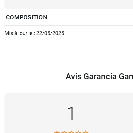
Les agressions que subissent les mains éta
COMPOSITION
sucres, un
prébiotique
qui va aider au rééqu
Mis à jour le : 22/05/2025
Cette crème est formulée sans alcool et ne con
testée sous contrôle dermatologique.
Utilisation Garancia Gant
Avis Garancia Gan
Appliquez une noisette de crème sur la main
ongles.
1
Conditionnement :
Tube de 50 g.
Pharma GDD vous propose aussi l'
eau sola