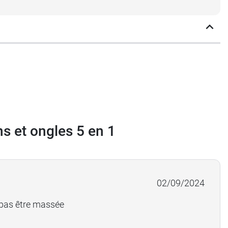
a a formulé cette crème avec un complexe de
igine naturelle et elle est vegan. Elle a été
ns et ongles 5 en 1
s et ongles 5 en 1
ez également sur le bout des doigts et les
02/09/2024
 pas être massée