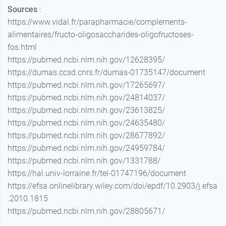
Sources
:
https://www.vidal.fr/parapharmacie/complements-
alimentaires/fructo-oligosaccharides-oligofructoses-
fos.html
https://pubmed.ncbi.nlm.nih.gov/12628395/
https://dumas.ccsd.cnrs.fr/dumas-01735147/document
https://pubmed.ncbi.nlm.nih.gov/17265697/
https://pubmed.ncbi.nlm.nih.gov/24814037/
https://pubmed.ncbi.nlm.nih.gov/23613825/
https://pubmed.ncbi.nlm.nih.gov/24635480/
https://pubmed.ncbi.nlm.nih.gov/28677892/
https://pubmed.ncbi.nlm.nih.gov/24959784/
https://pubmed.ncbi.nlm.nih.gov/1331788/
https://hal.univ-lorraine.fr/tel-01747196/document
https://efsa.onlinelibrary.wiley.com/doi/epdf/10.2903/j.efsa
.2010.1815
https://pubmed.ncbi.nlm.nih.gov/28805671/