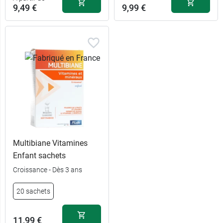
9,49 €
9,99 €
Multibiane Vitamines
Enfant sachets
Croissance - Dès 3 ans
9,49 €
30 gélules
20 sachets
19,99 €
120 gélules
11,99 €