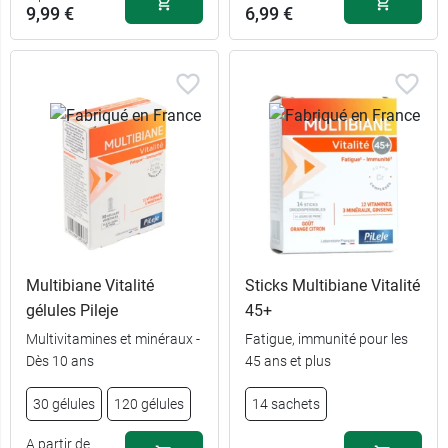
9,99 €
6,99 €
Multibiane Vitalité
Sticks Multibiane Vitalité
gélules Pileje
45+
Multivitamines et minéraux -
Fatigue, immunité pour les
Dès 10 ans
45 ans et plus
9,99 €
30 gélules
30 gélules
120 gélules
14 sachets
17,99 €
120 gélules
A partir de