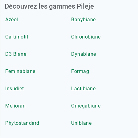
Découvrez les gammes Pileje
Azéol
Babybiane
Cartimotil
Chronobiane
D3 Biane
Dynabiane
Feminabiane
Formag
Insudiet
Lactibiane
Melioran
Omegabiane
Phytostandard
Unibiane