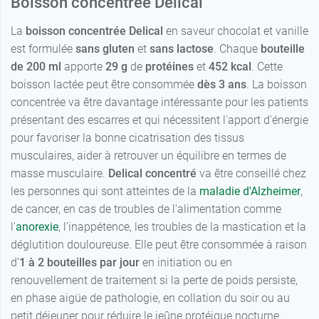
Boisson concentrée Delical
La
boisson concentrée Delical
en saveur chocolat et vanille
est formulée
sans gluten
et
sans lactose
. Chaque
bouteille
de 200 ml
apporte
29 g
de
protéines
et
452 kcal
. Cette
boisson lactée peut être consommée
dès 3 ans
. La boisson
concentrée va être davantage intéressante pour les patients
présentant des escarres et qui nécessitent l'apport d'énergie
pour favoriser la bonne cicatrisation des tissus
musculaires, aider à retrouver un équilibre en termes de
masse musculaire.
Delical concentré
va être conseillé chez
les personnes qui sont atteintes de la
maladie d'Alzheimer
,
de cancer, en cas de troubles de l'alimentation comme
l'
anorexie
, l'inappétence, les troubles de la mastication et la
déglutition douloureuse. Elle peut être consommée à raison
d’
1 à 2 bouteilles par jour
en initiation ou en
renouvellement de traitement si la perte de poids persiste,
en phase aigüe de pathologie, en collation du soir ou au
petit déjeuner pour réduire le jeûne protéique nocturne.