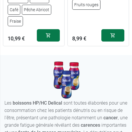
Fruits rouges
Café
Pêche Abricot
Fraise
10,99 €
8,99 €
10,99 €
Noisette
Les
boissons HP/HC Delical
sont toutes élaborées pour une
consommation chez les patients dénutris ou en risque de
10,99 €
Vanille
l’être, présentant une pathologie notamment un
cancer
, une
grande fatigue générale révélant des
carences
importantes
10,99 €
Chocolat