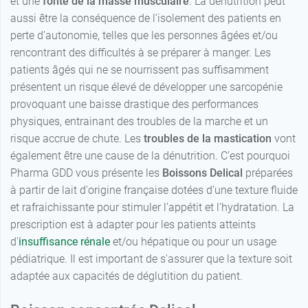
et une
fonte de la masse musculaire
. La dénutrition peut
aussi être la conséquence de l’isolement des patients en
10,99 €
perte d’autonomie, telles que les personnes âgées et/ou
Caramel
rencontrant des difficultés à se préparer à manger. Les
patients âgés qui ne se nourrissent pas suffisamment
10,99 €
8,99 €
Café
Caramel
présentent un risque élevé de développer une sarcopénie
provoquant une baisse drastique des performances
10,99 €
8,99 €
Pêche Abricot
Vanille
physiques, entrainant des troubles de la marche et un
risque accrue de chute. Les
troubles de la mastication
vont
10,99 €
8,99 €
Fraise
Fruits rouges
également être une cause de la dénutrition. C’est pourquoi
Pharma GDD vous présente les
Boissons Delical
préparées
à partir de lait d'origine française dotées d’une texture fluide
et rafraichissante pour stimuler l’appétit et l’hydratation. La
prescription est à adapter pour les patients atteints
d'
insuffisance rénale
et/ou hépatique ou pour un usage
pédiatrique. Il est important de s'assurer que la texture soit
adaptée aux capacités de déglutition du patient.