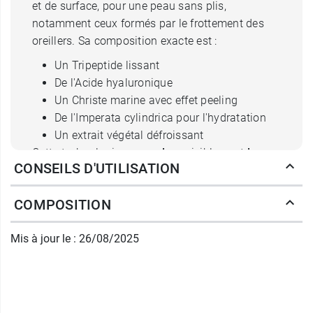
et de surface, pour une peau sans plis,
notamment ceux formés par le frottement des
oreillers. Sa composition exacte est :
Un Tripeptide lissant
De l'Acide hyaluronique
Un Christe marine avec effet peeling
De l'Imperata cylindrica pour l'hydratation
Un extrait végétal défroissant
Cette technologie va
repulper
visiblement
les
CONSEILS D'UTILISATION
rides profondes
et apporter une
densité
à la
peau.
COMPOSITION
Les autres actifs de la crème de
Mis à jour le : 26/08/2025
nuit défroissante Time filler Night
La gluconolactone exfoliante est associée à un
actif peeling pour lisser les micro-cassures, en