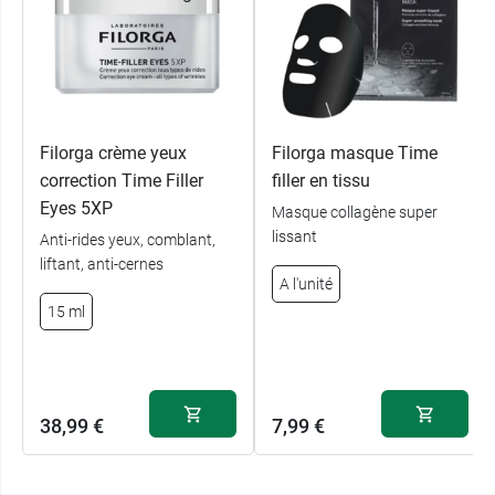
Filorga crème yeux
Filorga masque Time
correction Time Filler
filler en tissu
Eyes 5XP
Masque collagène super
lissant
Anti-rides yeux, comblant,
liftant, anti-cernes
A l'unité
15 ml
38,99 €
7,99 €