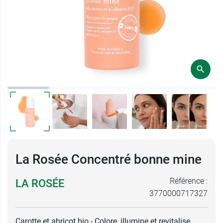
La Rosée Concentré bonne mine
Référence :
LA ROSÉE
3770000717327
Carotte et abricot bio - Colore, illumine et revitalise