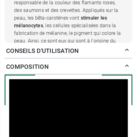
responsable de la couleur des flamants roses,
des saumons et des crevettes. Appliqués sur la
peau, les bêta-carotènes vont
stimuler les
mélanocytes
, les cellules spécialisées dans la
fabrication de mélanine, le pigment qui colore la
peau. Ainsi, ce sont eux qui sont à l'origine du
léger teint hâlé qui apparaît progressivement.
CONSEILS D'UTILISATION
Ces mêmes bêta-carotènes vont protéger la peau
des radicaux libres ! Ce concentré intègre aussi
COMPOSITION
du romarin
antioxydant
, qui va
tonifier
la peau,
et de l'huile végétale de tournesol qui va
la
nourrir et l'hydrater
.
Les carottes et abricots utilisés par La Rosée
dans son concentré sont issues de l'agriculture
biologique. Le concentré est 100 % d'origine
naturelle. Il est formulé sans conservateur et ne
contient pas d'eau. Par ailleurs, le flacon en verre