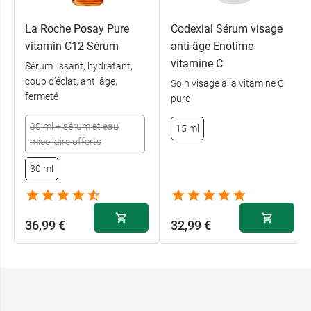
La Roche Posay Pure
Codexial Sérum visage
vitamin C12 Sérum
anti-âge Enotime
vitamine C
Sérum lissant, hydratant,
coup d’éclat, anti âge,
Soin visage à la vitamine C
fermeté
pure
30 ml + sérum et eau
15 ml
micellaire offerts
30 ml
36,99 €
32,99 €