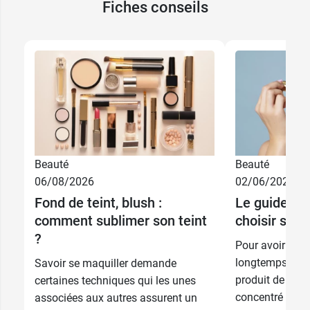
Fiches conseils
Beauté
Beauté
06/08/2026
02/06/2026
30 ml +
sérum et eau
Fond de teint, blush :
Le guide co
36,99 €
micellaire
comment sublimer son teint
choisir son
offerts
?
Pour avoir une 
36,99 €
30 ml
longtemps, le 
Savoir se maquiller demande
produit de beau
certaines techniques qui les unes
concentré qu'un
associées aux autres assurent un