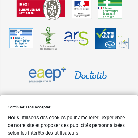
Pharma GDD adhère à la Fédération du e-commerce et de la vente à
Continuer sans accepter
distance (Fevad) et à sa charte qualité. La Fevad est membre du réseau
Nous utilisons des cookies pour améliorer l’expérience
européen Ecommerce Europe Trustmark.
de notre site et proposer des publicités personnalisées
Accessibilité
: partiellement conforme
selon les intérêts des utilisateurs.