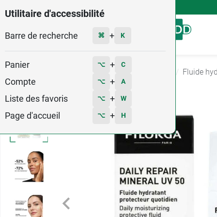
4,9
Voir les 58579 avis
Utilitaire d'accessibilité
Barre de recherche
Menu
+
⌘
K
Panier
+
⌥
C
Accueil
Hygiène - Beauté
Hydratant visage
Fluide hy
Compte
+
⌥
A
Liste des favoris
+
⌥
W
Page d'accueil
+
⌥
H