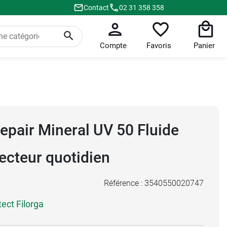
Contact
02 31 358 358
Compte
Favoris
Panier
Repair Mineral UV 50 Fluide
ecteur quotidien
Référence :
3540550020747
tect Filorga