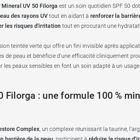
r Mineral UV 50 Filorga
est un soin quotidien SPF 50 dot
peau des rayons UV
tout en aidant à
renforcer la barriè
er les risques d'irritation
tout en procurant une hydratat
n teintée verte qui offre un fini invisible après applicat
pes de peau et bénéficie d'une efficacité cliniquement pro
les peaux sensibles en font un soin adapté à un usage q
0 Filorga : une formule 100 % min
Restore Complex
, un complexe réunissant la taurine, l'ar
on barrière de la peau
, participent à
réduire le risque d'ir