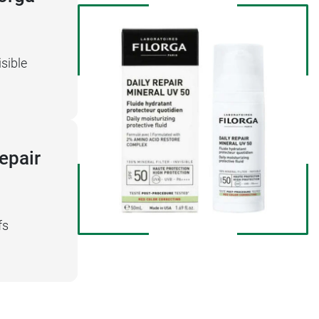
isible
epair
fs