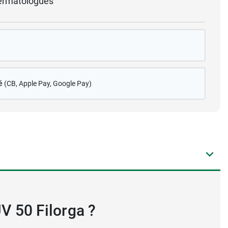
ermatologues
é
(CB
, Apple Pay, Google Pay)
UV 50 Filorga ?