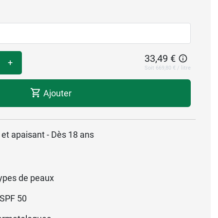
33,49 €
+
Soit 669,80 € / litre
Ajouter
 et apaisant - Dès 18 ans
ypes de peaux
SPF 50