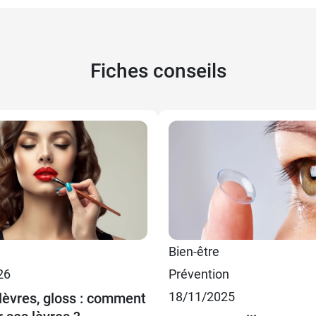
Fiches conseils
 €
 €
Vrai Rouge
Bien-être
 €
Nude
26
Prévention
18/11/2025
lèvres, gloss : comment
 €
Rose antique