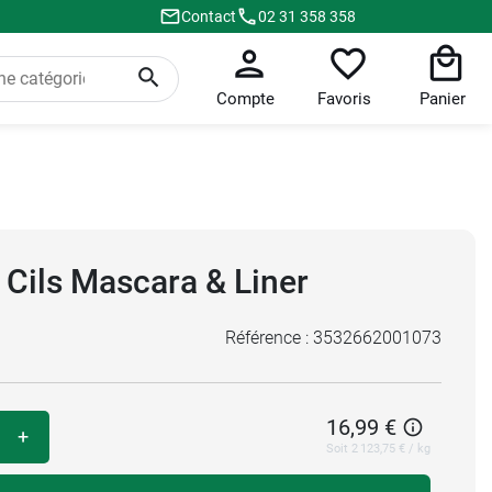
Contact
02 31 358 358
Compte
Favoris
Panier
i Cils Mascara & Liner
Référence :
3532662001073
16,99 €
+
Soit 2 123,75 € / kg