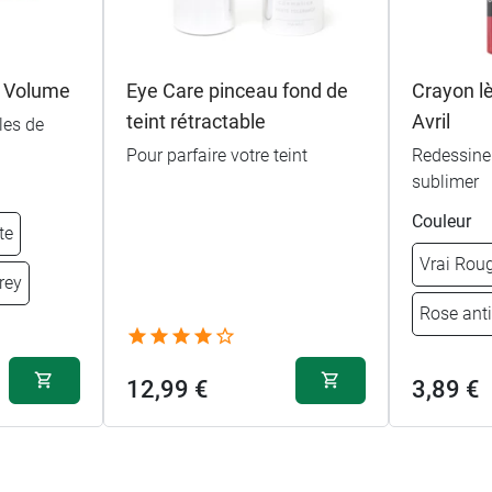
 Volume
Eye Care pinceau fond de
Crayon l
teint rétractable
Avril
les de
Pour parfaire votre teint
Redessiner
sublimer
Couleur
te
Vrai Rou
rey
Rose ant
12,99 €
3,89 €