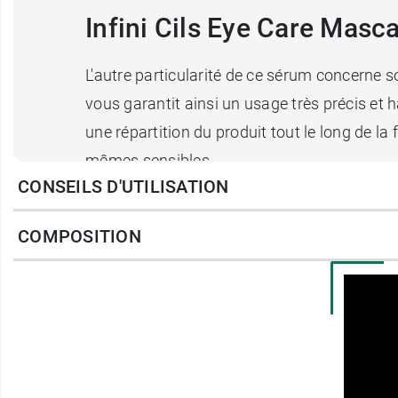
Infini Cils Eye Care Masca
L'autre particularité de ce sérum concerne 
vous garantit ainsi un usage très précis et 
une répartition du produit tout le long de la
mêmes sensibles.
CONSEILS D'UTILISATION
Conditionnement :
Tube double embout de 
COMPOSITION
Pour compléter votre maquillage, le
fard à 