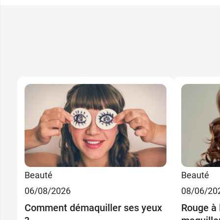
16,99
Pur black
16,99
Blue note
Beauté
Beauté
9,99 €
16,99
Dark
Ultra brun
06/08/2026
08/06/20
Comment démaquiller ses yeux
Rouge à 
9,99 €
16,99
Light
Pearl grey