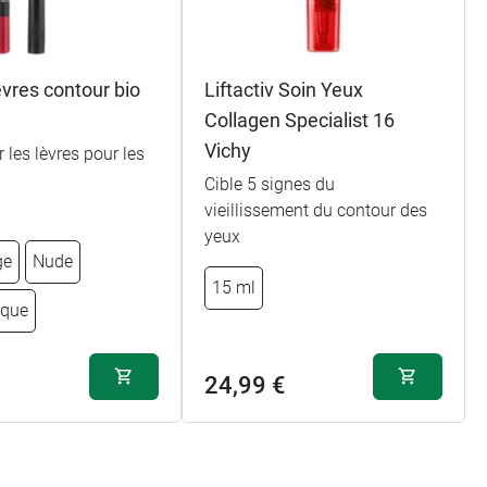
èvres contour bio
Liftactiv Soin Yeux
Collagen Specialist 16
Vichy
 les lèvres pour les
Cible 5 signes du
vieillissement du contour des
yeux
ge
Nude
15 ml
ique
24,99 €