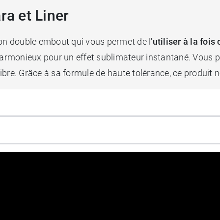
ra et Liner
son double embout qui vous permet de l'
utiliser à la fo
harmonieux pour un effet sublimateur instantané. Vous po
 fibre. Grâce à sa formule de haute tolérance, ce produit n
8 g
joues Eye Care
propose plusieurs teintes toutes aussi élé