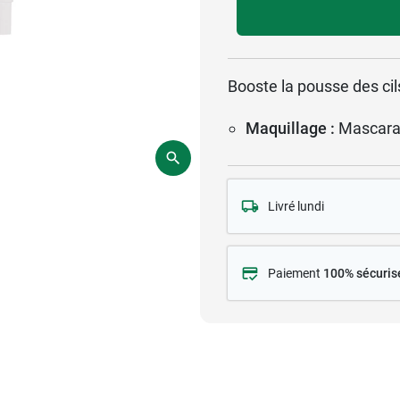
Booste la pousse des cils
Maquillage :
Mascar
Livré lundi
Paiement
100% sécuris