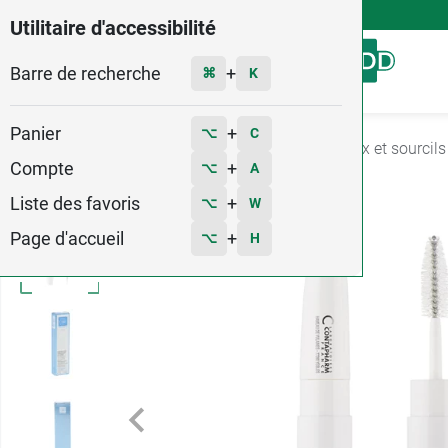
4,9
Voir les 58579 avis
Utilitaire d'accessibilité
Barre de recherche
Menu
+
⌘
K
Panier
+
⌥
C
Accueil
Hygiène - Beauté
Maquillage
Yeux et sourcils
Compte
+
⌥
A
Liste des favoris
+
⌥
W
Page d'accueil
+
⌥
H