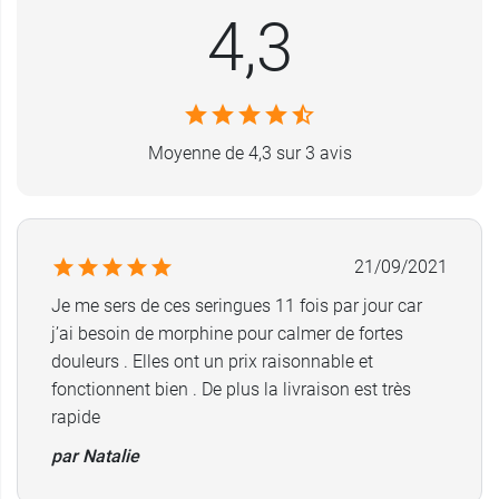
4,3
indique soit un BCG (Bilié de Calmette et de
Guérin) préalablement réalisé, soit une
exposition à la maladie. Le vaccin doit
normalement être recommandé au 1 mois de
votre enfant.
Moyenne de 4,3 sur 3 avis
Euromedis
est une marque qui développe de
nombreux dispositifs médicaux et qui est
particulièrement connue pour la variété de ses
21/09/2021
gants à usage unique
.
Je me sers de ces seringues 11 fois par jour car
Caractéristiques de la seringue
j’ai besoin de morphine pour calmer de fortes
douleurs . Elles ont un prix raisonnable et
tuberculine avec aiguille
fonctionnent bien . De plus la livraison est très
Euromedis
rapide
Polypropylène.
par Natalie
Sans latex.