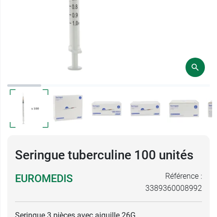
Seringue tuberculine 100 unités
Référence :
EUROMEDIS
3389360008992
Seringue 3 pièces avec aiguille 26G