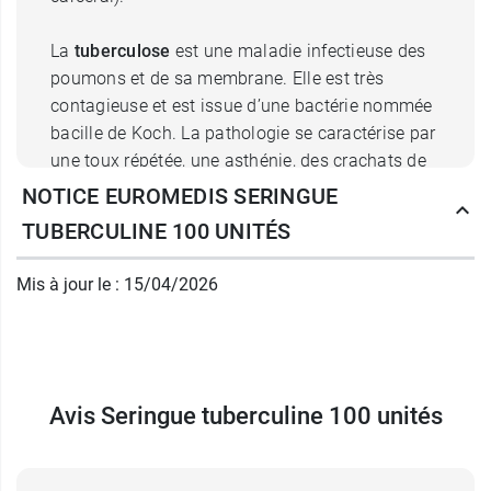
La
tuberculose
est une maladie infectieuse des
poumons et de sa membrane. Elle est très
contagieuse et est issue d’une bactérie nommée
bacille de Koch. La pathologie se caractérise par
une toux répétée, une asthénie, des crachats de
sang et des douleurs thoraciques.
NOTICE EUROMEDIS SERINGUE
TUBERCULINE 100 UNITÉS
Lors du test, l’injection est
peu douloureuse
car
elle est sous cutanée et donc très peu profonde,
Mis à jour le : 15/04/2026
et la quantité de produit administré est minime.
Le test dure quelques secondes et les résultats
sont analysés dans les 2 à 3 jours qui suivent.
Une induration se forme. Selon sa largeur, elle
permet d’interpréter la réactivité du patient.
Avis Seringue tuberculine 100 unités
Lorsque le diamètre est inférieur à 5 mm le
résultat est négatif, et il est positif en cas de plus
grande dimension. La positivité à ce test vous