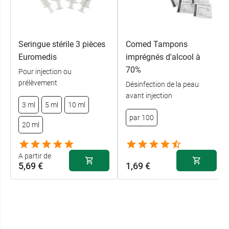
Seringue stérile 3 pièces
Comed Tampons
Euromedis
imprégnés d'alcool à
70%
Pour injection ou
prélèvement
Désinfection de la peau
avant injection
3 ml
5 ml
10 ml
par 100
20 ml
A partir de
5,69 €
1,69 €