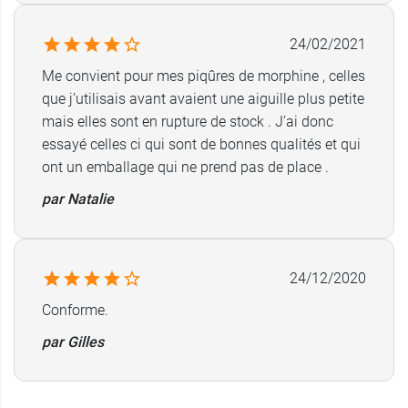
3 pièces : cylindre, piston, embout.
Aiguille 3 pièces : embase, tige et biseau.
24/02/2021
Stérilisation à l'oxyde d'éthylène.
Me convient pour mes piqûres de morphine , celles
Point d'étanchéité à double contact.
que j’utilisais avant avaient une aiguille plus petite
26 G : 0,45 x 13 mm.
mais elles sont en rupture de stock . J’ai donc
Contenance : 1 ml.
essayé celles ci qui sont de bonnes qualités et qui
Référence : 103324.
ont un emballage qui ne prend pas de place .
Conditionnement
: boite de 100.
par Natalie
24/12/2020
Conforme.
par Gilles