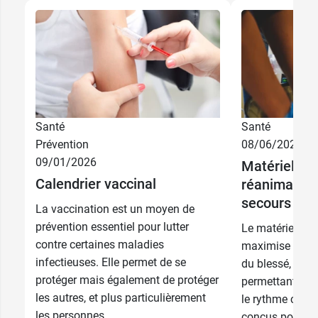
4,09 €
5,69 €
2 ml
3 ml
5,49 €
6,49 €
5 ml
5 ml
Santé
Santé
Prévention
08/06/2026
6,80 €
9,89 €
10 ml
10 ml
09/01/2026
Matériel méd
Calendrier vaccinal
réanimation
8,90 €
7,49 €
20 ml
20 ml
secours
La vaccination est un moyen de
prévention essentiel pour lutter
Le matériel mé
contre certaines maladies
maximise la pré
infectieuses. Elle permet de se
du blessé, stop
protéger mais également de protéger
permettant l'ox
les autres, et plus particulièrement
le rythme cardia
les personnes...
conçus pour être