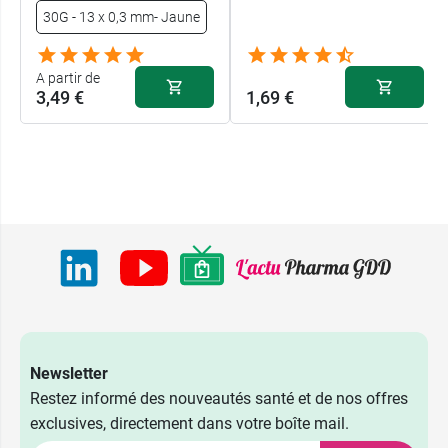
30G - 13 x 0,3 mm- Jaune
A partir de
3,49 €
1,69 €
Newsletter
Restez informé des nouveautés santé et de nos offres
18G - 40 x 1,2
4,99 €
exclusives, directement dans votre boîte mail.
mm - Rose