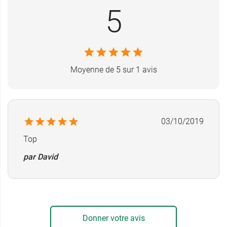
5
dispositifs pour les soins liés à une injection
(aiguilles, cathéters, stylo d’insuline, collecteur
de déchets médicaux...)
Caractéristiques de seringue 3
Moyenne de 5 sur 1 avis
pièces BD Plastipak
Seringue 3 pièces 1ml
Luer simple
03/10/2019
Embout centré
Graduation : 0.01 ml
Top
Emballage unitaire blister back
par David
Stérilisation par oxyde d'éthylène
Sans latex, sans DEHP, sans phtalate
Conditionnement
: Boite de 120 seringues
Donner votre avis
Ces seringues peuvent être utilisées avec les