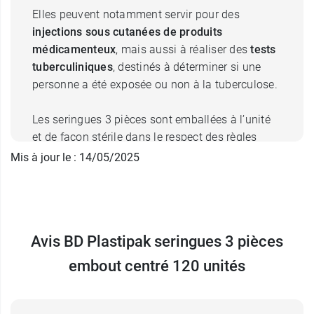
Elles peuvent notamment servir pour des
injections sous cutanées de produits
médicamenteux
, mais aussi à réaliser des
tests
tuberculiniques
, destinés à déterminer si une
personne a été exposée ou non à la tuberculose.
Les seringues 3 pièces sont emballées à l’unité
et de façon stérile dans le respect des règles
d’hygiène propre à une injection. Elles sont
Mis à jour le : 14/05/2025
faciles à prendre en main pour un soin en toute
sécurité. Elles ne contiennent pas de
latex, ni
DEHP ni phtalate
afin de préserver le patient de
toute réaction allergique.
Avis BD Plastipak seringues 3 pièces
Les seringues se composent d'un corps, d'un
embout centré 120 unités
piston et d'un joint.
BD Medical est une marque qui distribue des