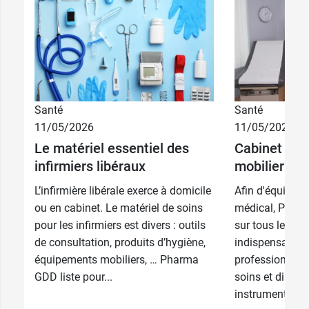
Santé
Santé
11/05/2026
11/05/2026
Le matériel essentiel des
Cabinet médi
infirmiers libéraux
mobilier et 
10,49 €
0,5 ml
L’infirmière libérale exerce à domicile
Afin d'équiper 
10,49 €
1 ml
ou en cabinet. Le matériel de soins
médical, Pharm
pour les infirmiers est divers : outils
sur tous les é
de consultation, produits d’hygiène,
indispensables 
équipements mobiliers, … Pharma
profession : mob
GDD liste pour...
soins et diagno
instrumentation,