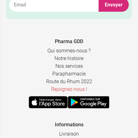
Envoyer
21G - 25 x 0,8
3,99 €
mm - Vert
21G - 40 x 0,8
4,29 €
mm - Vert
23G - 25 x 0,6
Pharma GDD
3,49 €
mm - Bleu
Qui sommes-nous ?
Notre histoire
25G - 16 x 0,5
3,69 €
mm - Orange
Nos services
Parapharmacie
27G - 13 x
Route du Rhum 2022
6,69 €
0,40 mm -
Rejoignez-nous !
Gris
30G - 13 x 0,3
3,89 €
mm- Jaune
Informations
Livraison