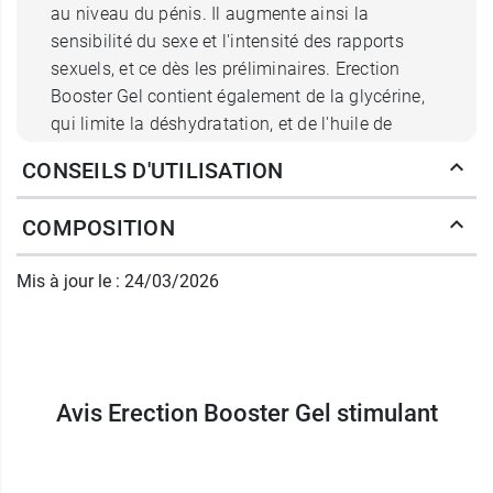
au niveau du pénis. Il augmente ainsi la
sensibilité du sexe et l'intensité des rapports
sexuels, et ce dès les préliminaires. Erection
Booster Gel contient également de la glycérine,
qui limite la déshydratation, et de l'huile de
graines de tournesol, qui nourrit la peau et
CONSEILS D'UTILISATION
optimise l'action du piment de Cayenne.
COMPOSITION
Très simple à utiliser, ce gel stimulant est
embrassable et peut ainsi être intégré à vos jeux
Mis à jour le : 24/03/2026
sexuels et préliminaires les plus torrides. Il est
également
compatible avec les préservatifs
, ce
qui garantit l'ininterruption de vos moments
intimes et un plaisir préservé pour les
partenaires. Erection Booster Gel est disponible
Avis Erection Booster Gel stimulant
en flacon-pompe, pour un usage à domicile par
exemple, ou en unidoses de 4 ml, pour vous
suivre lors de vos déplacements.