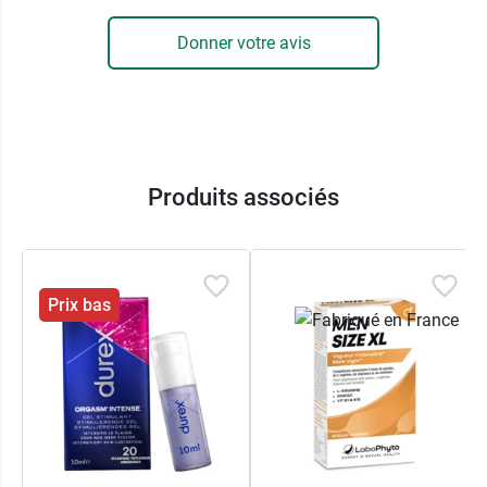
Conditionnement :
boîte de 6 unidoses (6 x 4 ml)
Donner votre avis
Un stimulant est aussi disponible sous la forme
de complément alimentaire avec les
comprimés
Erec Tab
.
Produits associés
Prix bas