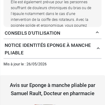
Elle est également prévue pour les personnes
souffrant de douleurs chroniques du bras ou de
l’épaule notamment dans le cas d’une
intervention de la coiffe des rotateurs. Avec la
poignée solide et ergonomique, vous pourrez
réaliser votre toilette
sans occasionner de
CONSEILS D'UTILISATION
gestes douloureux
.
NOTICE IDENTITÉS EPONGE À MANCHE
Cette éponge consiste en un manche fin et
PLIABLE
flexible qui peut être courbé sous différents
angles afin de faciliter sa manipulation. Elle
Mis à jour le : 26/05/2026
conserve, par ailleurs, un encombrement
mineur et peut être rangée facilement.
Identités un fabricant renommé en matière de
Avis sur Eponge à manche pliable par
matériel médical destiné à l’aide à la toilette et
Samuel Rault, Docteur en pharmacie
au maintien à domicile. Il propose des
équipements astucieux et de qualité.