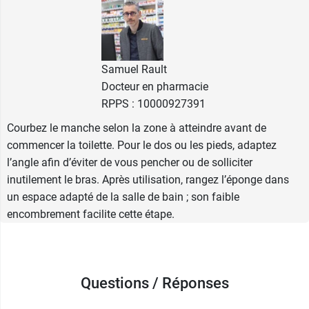
Caractéristiques de l'éponge à
manche pliable :
Samuel Rault
Longueur du manche : 47 cm
Docteur en pharmacie
Longueur totale : 64 cm
RPPS : 10000927391
Conditionnement :
vendu à l'unité
Courbez le manche selon la zone à atteindre avant de
commencer la toilette. Pour le dos ou les pieds, adaptez
Retrouvez également la
douchette pour robinet
l’angle afin d’éviter de vous pencher ou de solliciter
de lavabo
, aussi disponible chez
Identités
.
inutilement le bras. Après utilisation, rangez l’éponge dans
un espace adapté de la salle de bain ; son faible
encombrement facilite cette étape.
Questions / Réponses