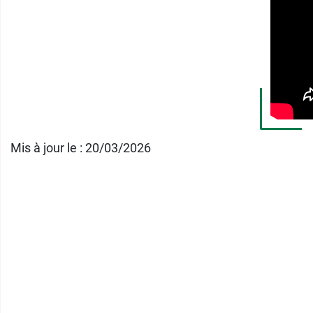
Rangement facile
Largeur de passage intérieur : 11,5 cm
Dimensions : largeur 23,5 x profondeur
Réf : 819132
Identités propose également un large éven
Mis à jour le : 20/03/2026
Conditionnement :
vendu à l'unité