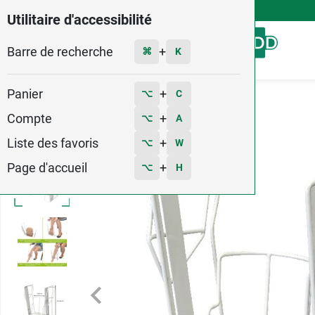
4,9
Voir les 58579 avis
Utilitaire d'accessibilité
Barre de recherche
Menu
+
⌘
K
Panier
+
⌥
C
Accueil
Contention
Accessoires contention
Compte
+
⌥
A
Liste des favoris
+
⌥
W
Page d'accueil
+
⌥
H