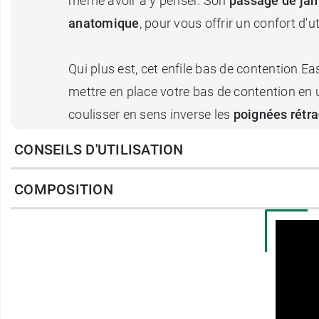
même avoir à y penser. Son
passage de jam
anatomique
, pour vous offrir un confort d'u
Qui plus est, cet enfile bas de contention E
mettre en place votre bas de contention e
coulisser en sens inverse les
poignées rétra
CONSEILS D'UTILISATION
Avec l'enfile bas de contention Easy, mettre 
COMPOSITION
Caractéristiques :
Matériau : métal peint
Passage de jambe large avec inclinai
Structure renforcée pour maintenir des
Deux poignées coulissantes, rétractabl