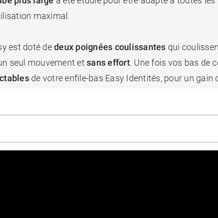
be plus large
a été étudié pour être adapté à toutes le
tilisation maximal.
asy est doté de
deux poignées coulissantes
qui coulisse
n un seul mouvement et
sans effort
. Une fois vos bas de 
ctables
de votre enfile-bas Easy Identités, pour un gain 
des bas de contention est un vrai jeu d'enfant.
son anatomique
 bas de classe 4
es