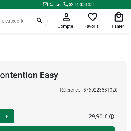
Contact
02 31 358 358
Compte
Favoris
Panier
contention Easy
Référence :
3760223831320
29,90 €
+