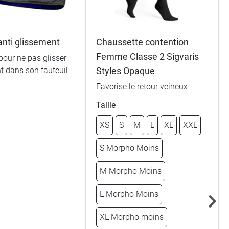
anti glissement
Chaussette contention
Femme Classe 2 Sigvaris
 pour ne pas glisser
nt dans son fauteuil
Styles Opaque
Favorise le retour veineux
Taille
XS
S
M
L
XL
XXL
S Morpho Moins
M Morpho Moins
L Morpho Moins
XL Morpho moins