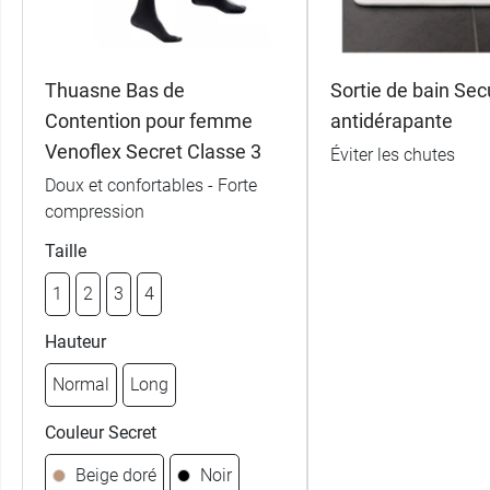
Thuasne Bas de
Sortie de bain Sec
Contention pour femme
antidérapante
Venoflex Secret Classe 3
Éviter les chutes
Doux et confortables - Forte
compression
Taille
1
2
3
4
Hauteur
Normal
Long
Couleur Secret
Beige doré
Noir