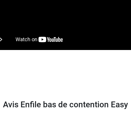
 12 x hauteur 31/54 cm
tail de cannes de marche, et notamment la
canne Soft St
Avis Enfile bas de contention Easy