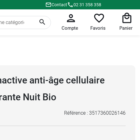
Contact
02 31 358 358
Compte
Favoris
Panier
ctive anti-âge cellulaire
ante Nuit Bio
Référence :
3517360026146