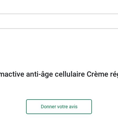
econnu pour hydrater les couches supérieures de l'épiderm
s et l'
acide hyaluronique
de bas poids moléculaire agi
mactive anti-âge cellulaire Crème ré
le dermatologique
Donner votre avis
T Greenlife