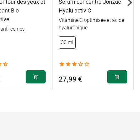
ontour des yeux et
Sérum concentré Jonzac
ssant Bio
Hyalu activ C
tive
Vitamine C optimisée et acide
hyaluronique
 anti-cernes,
30 ml
€
27,99 €