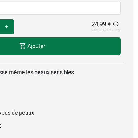
24,99 €
+
Soit 624,75 € / litre
Ajouter
oisse même les peaux sensibles
ypes de peaux
s