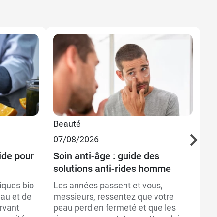
3
Beauté
Be
o
07/08/2026
Bi
3
15
ide pour
Soin anti-âge : guide des
solutions anti-rides homme
De
po
iques bio
Les années passent et vous,
eau et de
messieurs, ressentez que votre
Po
rvant
peau perd en fermeté et que les
ch