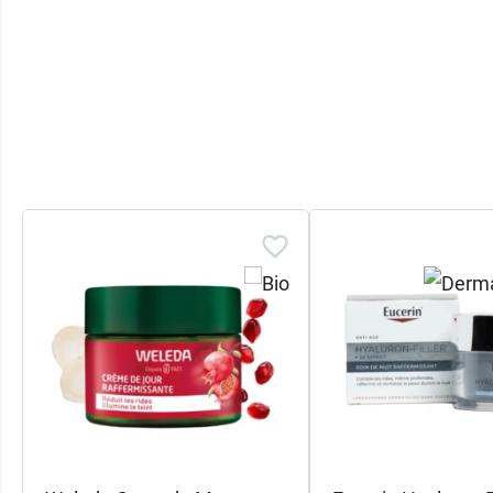
99% du total des ingrédients sont d'orig
20% du total des ingrédients sont issus 
1 % du total des ingrédients pour conse
Packagings entièrement recyclables
Conditionnement :
tube de 40 ml