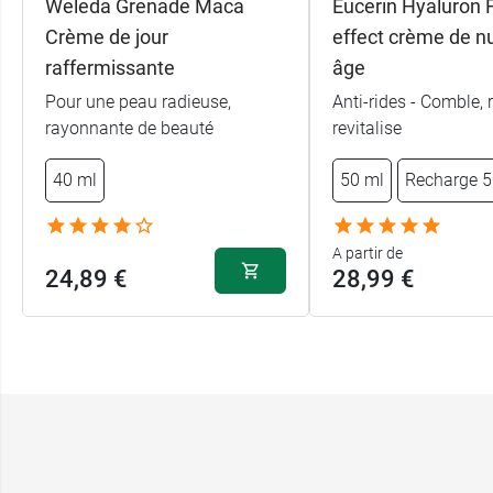
Weleda Grenade Maca
Eucerin Hyaluron Fi
Crème de jour
effect crème de nu
raffermissante
âge
Pour une peau radieuse,
Anti-rides - Comble, r
rayonnante de beauté
revitalise
40 ml
50 ml
Recharge 5
A partir de
24,89 €
28,99 €