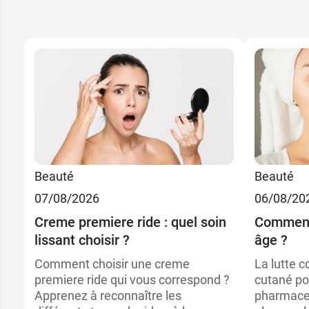
33,49
50 ml
Beauté
Beauté
07/08/2026
06/08/20
28,99
Recharge 50 ml
Creme premiere ride : quel soin
Comment 
lissant choisir ?
âge ?
Comment choisir une creme
La lutte c
premiere ride qui vous correspond ?
cutané po
Apprenez à reconnaître les
pharmaceu