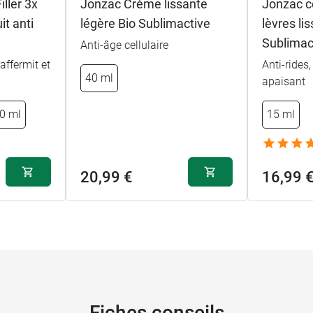
ller 3x
Jonzac Crème lissante
Jonzac c
it anti
légère Bio Sublimactive
lèvres li
Sublimac
Anti-âge cellulaire
affermit et
Anti-rides,
40 ml
apaisant
0 ml
15 ml
20,99 €
16,99 
Fiches conseils