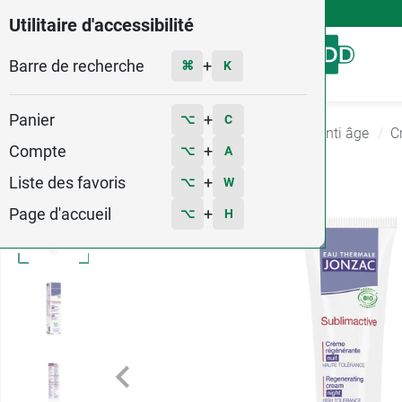
4,9
Voir les 58579 avis
Utilitaire d'accessibilité
Barre de recherche
Menu
+
⌘
K
Panier
+
⌥
C
Accueil
Hygiène - Beauté
Soin anti rides et anti âge
C
Compte
+
⌥
A
Liste des favoris
+
⌥
W
Page d'accueil
+
⌥
H