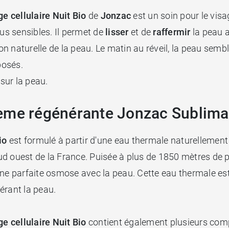
e cellulaire Nuit Bio
de
Jonzac
est un soin pour le visa
lus sensibles. Il permet de
lisser
et de
raffermir
la peau 
ion naturelle de la peau. Le matin au réveil, la peau semb
posés.
 sur la peau.
ème régénérante Jonzac Sublimac
Bio
est formulé à partir d'une eau thermale naturellement ap
ud ouest de la France. Puisée à plus de 1850 mètres de 
une parfaite osmose avec la peau. Cette eau thermale est
érant la peau.
e cellulaire Nuit Bio
contient également plusieurs comp