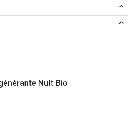
e er renforcer la barrière cutanée. L'extrait
t comme raffermissant pour la peau.
générante Nuit Bio