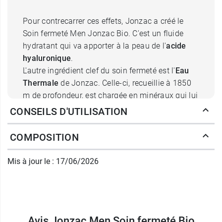
Pour contrecarrer ces effets, Jonzac a créé le
Soin fermeté Men Jonzac Bio. C'est un fluide
hydratant qui va apporter à la peau de l'
acide
hyaluronique
.
L'autre ingrédient clef du soin fermeté est l'
Eau
Thermale
de Jonzac. Celle-ci, recueillie à 1850
m de profondeur, est chargée en minéraux qui lui
donnent des propriétés particulières. Ainsi, l'Eau
CONSEILS D'UTILISATION
Thermale de Jonzac soulage la peau, la renforce
et calme ses irritations. Elle est isotonique, c'est-
COMPOSITION
à-dire qu'elle ne créera pas de phénomène
osmotique, respectant l'équilibre électrolytique
Mis à jour le : 17/06/2026
de la peau.
Le soin hydratant Fermeté Eau Thermale de
Jonzac est formulé à
l'extrait de Mauve
. Cet
actif d'origine végétale a des propriétés anti-
Avis Jonzac Men Soin fermeté Bio