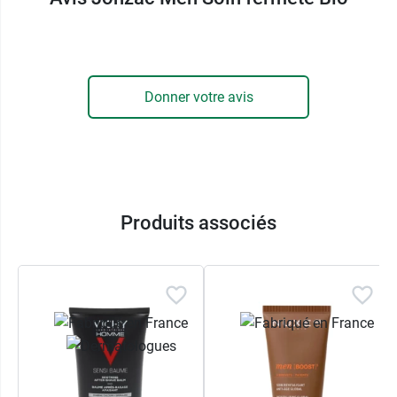
oxydantes, qui lutteront contre les radicaux
libres responsables des marques du
vieillissement de la peau.
Elle inclut également un
mélange de cires
Donner votre avis
émollientes
. Autre actif hydratant : la glycérine,
qui aide également à renforcer les défenses de la
peau. Enfin, le soin Fermeté d'Eau Thermale de
Jonzac contient de la
chlorelle
, une algue aux
propriétés raffermissantes et détoxifiantes.
Produits associés
Grâce à ses multiples actifs, le soin Fermeté Men
d'Eau Thermale de Jonzac rend à la peau sa
tonicité et sa vigueur.
Quelle est la particularité du Soin
fermeté Jonzac Men bio ?
Hypoallergénique