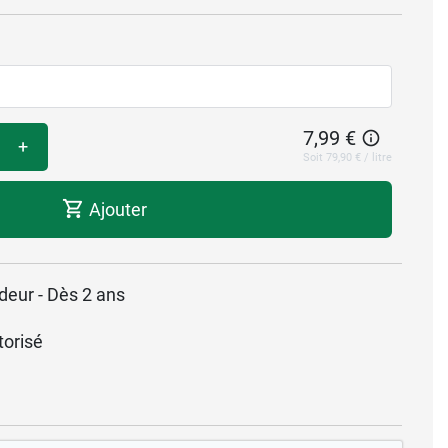
7,99 €
+
Soit 79,90 € / litre
Ajouter
deur - Dès 2 ans
torisé