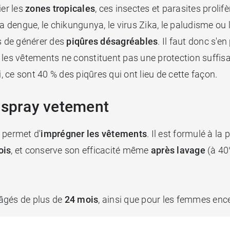
ier les
zones tropicales
, ces insectes et parasites prolif
dengue, le chikungunya, le virus Zika, le paludisme ou l
es de générer des
piqûres désagréables
. Il faut donc s'en
les vêtements ne constituent pas une protection suffisan
si, ce sont 40 % des piqûres qui ont lieu de cette façon.
n spray vetement
 permet d'
imprégner les vêtements
. Il est formulé à la
ois
, et conserve son efficacité même
après lavage
(à 40°
s âgés de plus de
24 mois
, ainsi que pour les femmes enc