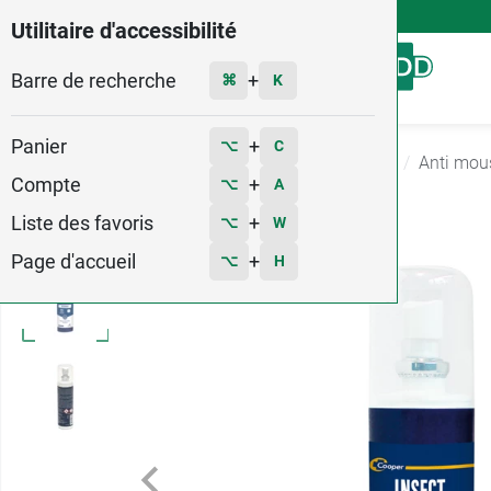
4,9
Voir les 58579 avis
Utilitaire d'accessibilité
Barre de recherche
Menu
+
⌘
K
Panier
+
⌥
C
Accueil
Santé
Piqûres Moustiques et tiques
Anti mous
Compte
+
⌥
A
4
Liste des favoris
+
⌥
W
Page d'accueil
+
⌥
H