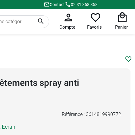
Contact
02 31 358 358
Compte
Favoris
Panier
Vêtements spray anti
Référence :
3614819990772
t Ecran