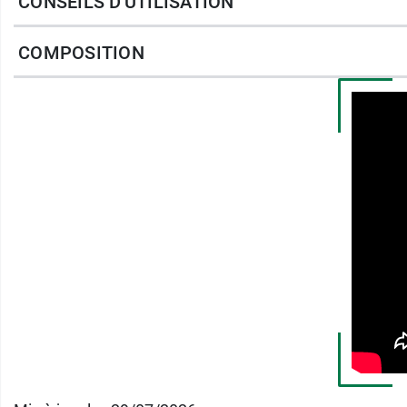
CONSEILS D'UTILISATION
Un flacon de spray traite approximativemen
COMPOSITION
Il est important de se munir d'
anti moustiqu
trempage insecticide
.
Conditionnement :
spray de
100 ml.