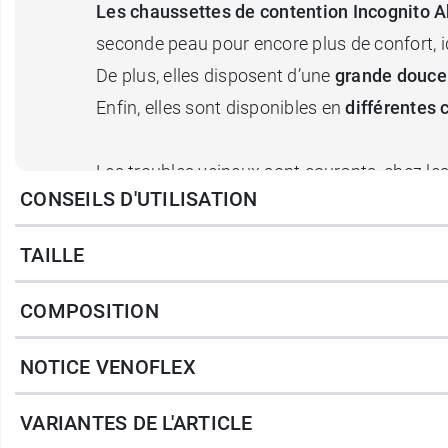
Les chaussettes de contention Incognito 
seconde peau pour encore plus de confort, id
De plus, elles disposent d’une
grande douce
Enfin, elles sont disponibles en
différentes 
Les troubles veineux sont courants, chez 
CONSEILS D'UTILISATION
soulager les douleurs, impatiences et sensat
prévenant des complications liées à l’insuff
TAILLE
Contre-indications :
COMPOSITION
Allergies connues aux composants util
NOTICE VENOFLEX
Ne pas utiliser en cas d’artériopathie o
Microangiopathie diabétique évoluée.
VARIANTES DE L'ARTICLE
Insuffisance cardiaque décompensée.