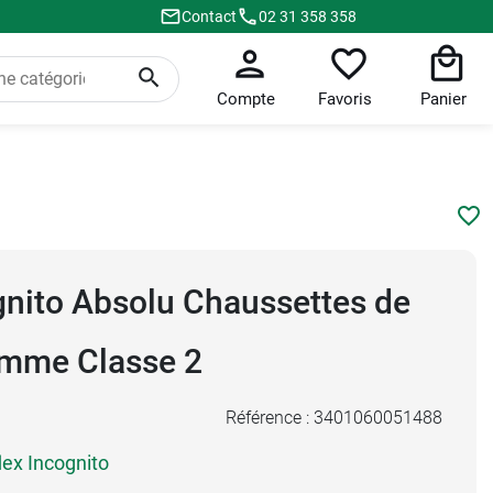
Contact
02 31 358 358
Compte
Favoris
Panier
gnito Absolu Chaussettes de
emme Classe 2
Référence :
3401060051488
x Incognito