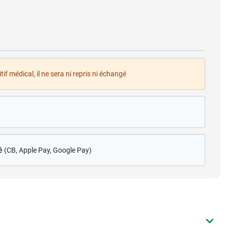
tif médical, il ne sera ni repris ni échangé
é
(CB
, Apple Pay, Google Pay)