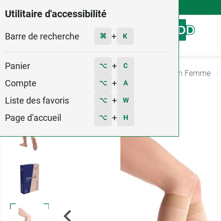
4,9
Voir les 58579 avis
Utilitaire d'accessibilité
Barre de recherche
Menu
+
⌘
K
Panier
+
⌥
C
Accueil
Contention
Chaussette de contention Femme
Compte
+
⌥
A
8
Liste des favoris
+
⌥
W
Page d'accueil
+
⌥
H