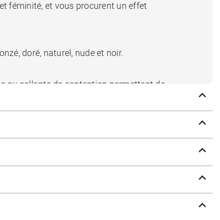
t féminité, et vous procurent un effet
nzé, doré, naturel, nude et noir.
 ou collants de contention permettent de
les membres inférieurs vers le cœur, tout en
ression systolique (IPS) < 0,6.