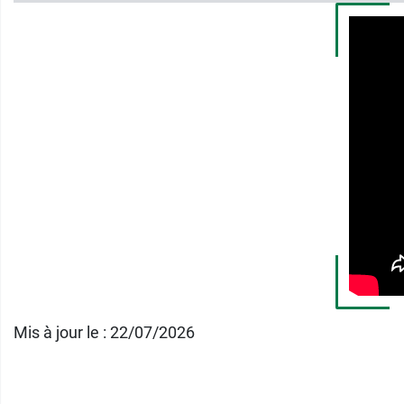
Infections cutanées.
Affections dermatologiques suintantes 
Caractéristiques :
pression 15 à 20 mmHg.
Et pour profiter de la même compression mé
contention classe 2 Femme Venoflex Incog
Conditionnement :
1 paire.
Mis à jour le : 22/07/2026