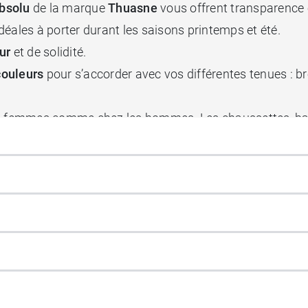
Absolu
de la marque
Thuasne
vous offrent transparence e
éales à porter durant les saisons printemps et été.
ur
et de solidité.
couleurs
pour s’accorder avec vos différentes tenues : bro
les femmes comme chez les hommes. Les chaussettes, bas
ions d’inconfort en favorisant le retour du sang depuis 
isance veineuse.
isés
blitérante des membres inférieurs (AOMI) avec indice de p