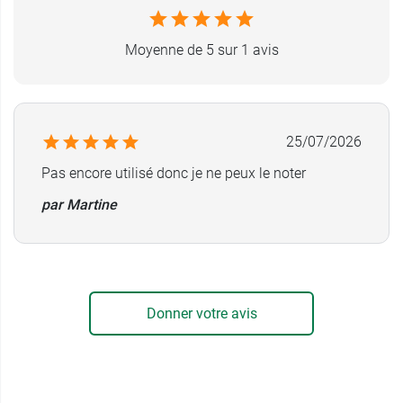
naturel qui nettoie tout en douceur, tout en vous
plongeant au cœur de l'Inde, pour se faire du
Moyenne de 5 sur 1 avis
bien et se sentir bien !
Le
savon Ayurvédique Chandrika
libère une
mousse agréable à la
fragrance envoutante
. Il
25/07/2026
nettoie en douceur et apaise le corps et l'esprit.
Pas encore utilisé donc je ne peux le noter
Caractéristiques :
par Martine
Exempt de graisses animales
Fabriqué en Inde
Idéal pour les peaux mixtes à grasses et à
tendance acnéique
Et pour les pieds abimés, secs et craquelés,
Donner votre avis
pensez au
Baume Ayurvédique Herbamix
.
Conditionnement :
1 savon de 75g et de 125 g