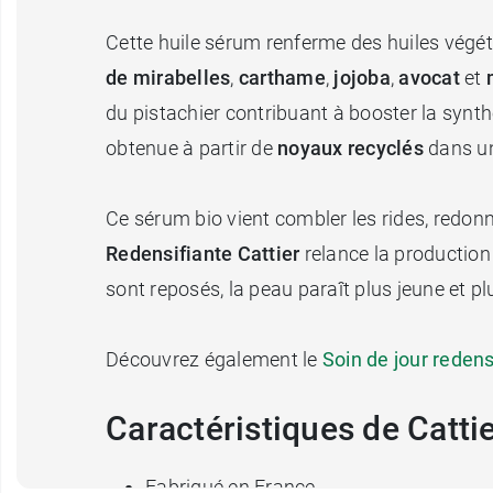
Cette huile sérum renferme des huiles végétal
de mirabelles
,
carthame
,
jojoba
,
avocat
et
du pistachier contribuant à booster la synthè
obtenue à partir de
noyaux recyclés
dans un
Ce sérum bio vient combler les rides, redonne
Redensifiante Cattier
relance la production 
sont reposés, la peau paraît plus jeune et pl
Découvrez également le
Soin de jour redens
Caractéristiques de Catti
Fabriqué en France