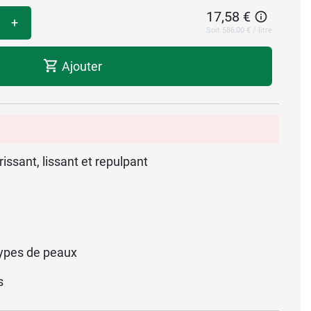
17,58 €
+
Soit 586,00 € / litre
Ajouter
issant, lissant et repulpant
ypes de peaux
s