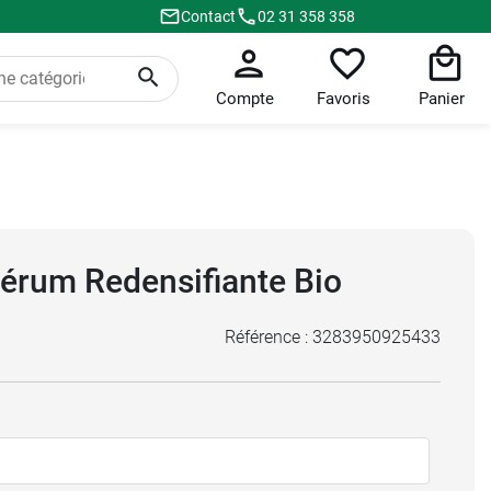
Contact
02 31 358 358
Compte
Favoris
Panier
Sérum Redensifiante Bio
Référence :
3283950925433