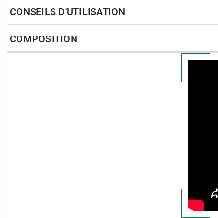
CONSEILS D'UTILISATION
Étui fabriqué à partir de 80% minimum 
Formule Vegane
COMPOSITION
Ecocert Cosmos Organic
Conditionnement
: tube de 30 ml