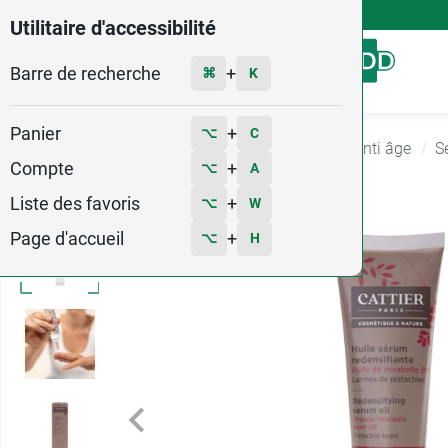
4,9
Voir les 58579 avis
Utilitaire d'accessibilité
Barre de recherche
Menu
+
⌘
K
Panier
+
⌥
C
Accueil
Hygiène - Beauté
Soin anti rides et anti âge
S
Compte
+
⌥
A
Liste des favoris
+
⌥
W
Page d'accueil
+
⌥
H