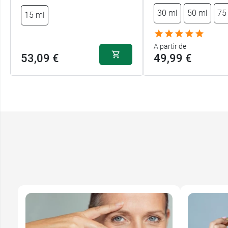
30 ml
50 ml
75
15 ml
A partir de
53,09 €
49,99 €