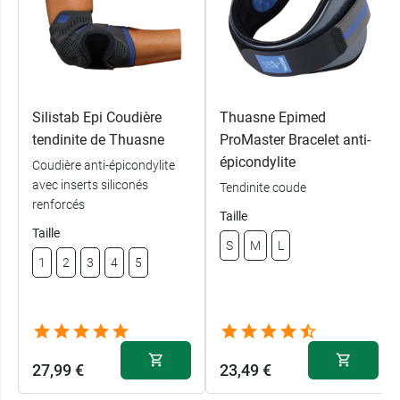
Silistab Epi Coudière
Thuasne Epimed
tendinite de Thuasne
ProMaster Bracelet anti-
épicondylite
Coudière anti-épicondylite
avec inserts siliconés
Tendinite coude
renforcés
Taille
Taille
S
M
L
1
2
3
4
5
27,99 €
23,49 €