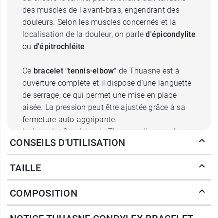
des muscles de l'avant-bras, engendrant des
douleurs. Selon les muscles concernés et la
localisation de la douleur, on parle
d'épicondylite
ou
d'épitrochléite
.
Ce
bracelet "tennis-elbow
" de Thuasne est à
ouverture complète et il dispose d'une languette
de serrage, ce qui permet une mise en place
aisée. La pression peut être ajustée grâce à sa
fermeture auto-aggripante.
Le bracelet Condylex de Thuasne dispose d'une
CONSEILS D'UTILISATION
mousse interne anti-vibratoire, qui va avoir un
effet amortissant sur les vibrations. Il est
TAILLE
totalement ambidextre.
COMPOSITION
Ce bracelet est un dispositif médical de classe I
portant le marquage CE.