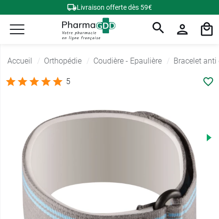
Livraison offerte dès 59€
Accueil
Orthopédie
Coudière - Epaulière
Bracelet anti
5