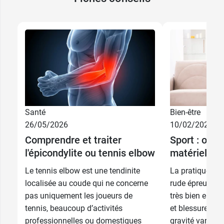
27,99 €
1
27,99 €
2
Santé
Bien-être
27,99 €
3
26/05/2026
10/02/2025
Comprendre et traiter
Sport : orth
27,99 €
4
l'épicondylite ou tennis elbow
matériel de
Le tennis elbow est une tendinite
La pratique spo
27,99 €
5
localisée au coude qui ne concerne
rude épreuve, 
pas uniquement les joueurs de
très bien entra
tennis, beaucoup d’activités
et blessures so
professionnelles ou domestiques
gravité variable