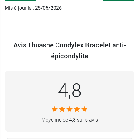
2 tailles
Mis à jour le : 25/05/2026
Conditionnement :
vendu à l'unité
Thuasne
est une entreprise spécialisée
en matériel médical orthopédique. Lancée en
1847, elle dispose de plus de 170 ans
Avis Thuasne Condylex Bracelet anti-
d'expérience. Pour le soutien du coude, après
épicondylite
une rééducation ou en prévention d'un
traumatisme, la
coudière de maintien Sport
protégera l'articulation et les ligaments.
4,8
Moyenne de 4,8 sur 5 avis