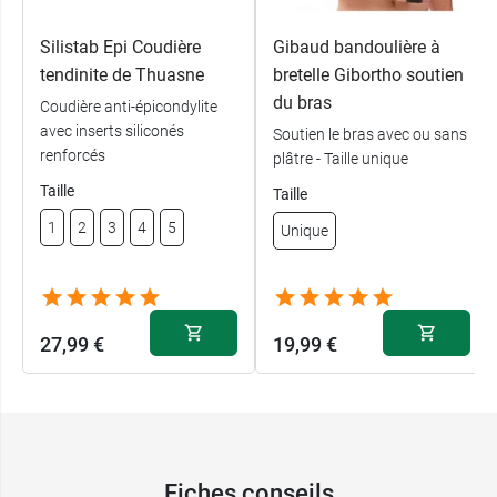
Silistab Epi Coudière
Gibaud bandoulière à
tendinite de Thuasne
bretelle Gibortho soutien
du bras
Coudière anti-épicondylite
avec inserts siliconés
Soutien le bras avec ou sans
renforcés
plâtre - Taille unique
Taille
Taille
1
2
3
4
5
Unique
27,99 €
19,99 €
Fiches conseils