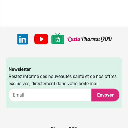
Newsletter
27,99 €
1
Restez informé des nouveautés santé et de nos offres
exclusives, directement dans votre boîte mail.
27,99 €
2
Envoyer
27,99 €
23,49 €
3
S
27,99 €
23,49 €
4
M