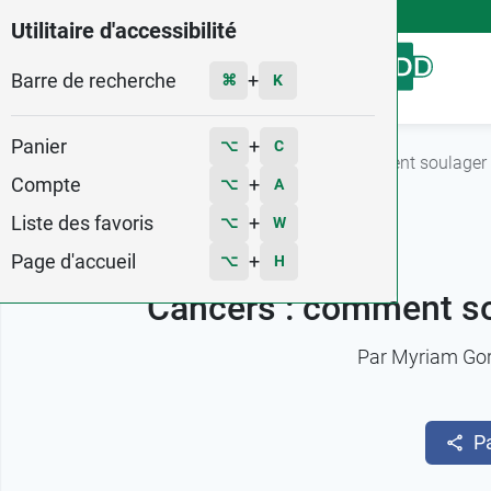
4,9
Voir les 58579 avis
Utilitaire d'accessibilité
Barre de recherche
Menu
+
⌘
K
Panier
+
⌥
C
Accueil
L'actu Pharma GDD
Cancers : comment soulager 
Compte
+
⌥
A
Liste des favoris
+
⌥
W
Page d'accueil
+
⌥
H
Cancers : comment so
Par
Myriam Go
P