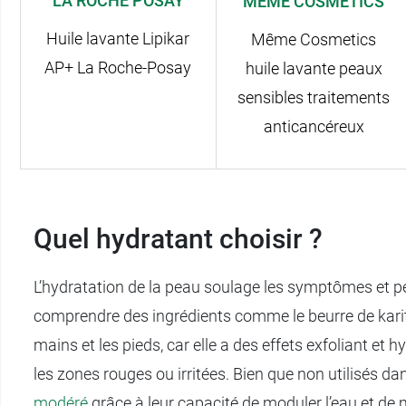
LA ROCHE POSAY
MÊME COSMETICS
Huile lavante Lipikar
Même Cosmetics
AP+ La Roche-Posay
huile lavante peaux
sensibles traitements
anticancéreux
Quel hydratant choisir ?
L’hydratation de la peau soulage les symptômes et pe
comprendre des ingrédients comme le beurre de karité 
mains et les pieds, car elle a des effets exfoliant et
les zones rouges ou irritées. Bien que non utilisés da
modéré
grâce à leur capacité de moduler l’eau et de m