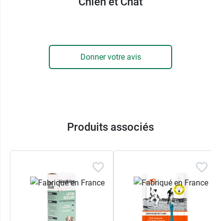
de la peau.
Chien et Chat
Cet extrait de miel va aussi contribuer à
protéger, adoucir et assouplir le poil
de votre
petit compagnon. Le shampoing poils longs
Donner votre avis
chien chat Biocanina, laisse le poil de votre
animal parfaitement hydraté, facile à brosser,
doux et brillant.
Comment utiliser le Shampoing
Produits associés
Démêlant Chien et Chat
Biocanina ?
Mouillez entièrement votre animal à l'eau tiède,
puis appliquez le shampooing sur son dos.
Massez son pelage pour repartir et faire pénétrer
le shampooing.
Laissez agir pendant 2 minutes, puis réalisez