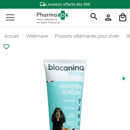
Livraison offerte dès 59€
Accueil
Vétérinaire
Produits vétérinaires pour chien
S