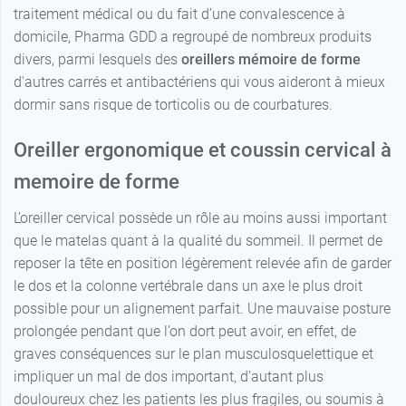
traitement médical ou du fait d’une convalescence à
60 cm x 60
22,99 €
domicile, Pharma GDD a regroupé de nombreux produits
cm
divers, parmi lesquels des
oreillers mémoire de forme
d'autres carrés et antibactériens qui vous aideront à mieux
90 cm x 20
25,99 €
cm
dormir sans risque de torticolis ou de courbatures.
Oreiller ergonomique et coussin cervical à
memoire de forme
L’oreiller cervical possède un rôle au moins aussi important
que le matelas quant à la qualité du sommeil. Il permet de
reposer la tête en position légèrement relevée afin de garder
le dos et la colonne vertébrale dans un axe le plus droit
possible pour un alignement parfait. Une mauvaise posture
prolongée pendant que l’on dort peut avoir, en effet, de
graves conséquences sur le plan musculosquelettique et
impliquer un mal de dos important, d’autant plus
douloureux chez les patients les plus fragiles, ou soumis à