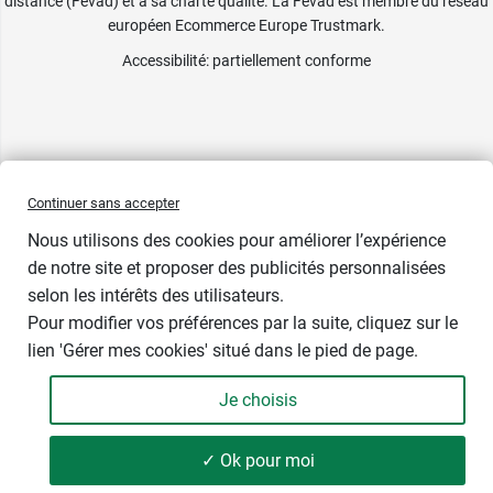
distance (Fevad) et à sa charte qualité. La Fevad est membre du réseau
22,99 €
2 - Long - Noir
européen Ecommerce Europe Trustmark.
Accessibilité
: partiellement conforme
22,99 €
3 - Long - Noir
22,99 €
4 - Long - Noir
1 - Long -
23,99 €
Plumetis
Continuer sans accepter
Nous utilisons des cookies pour améliorer l’expérience
2 - Long -
23,99 €
de notre site et proposer des publicités personnalisées
Plumetis
selon les intérêts des utilisateurs.
3 - Long -
23,99 €
Pour modifier vos préférences par la suite, cliquez sur le
Plumetis
lien 'Gérer mes cookies' situé dans le pied de page.
4 - Long -
23,99 €
Plumetis
Je choisis
1 - Normal -
23,99 €
✓ Ok pour moi
Plumetis
A partir de 22,99 €
Choisir