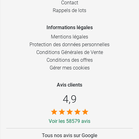
Contact
3 - Long -
4 - Normal -
15,99 €
22,99 €
Rappels de lots
Beige doré
Doré
4 - Long -
4 - Long -
Informations légales
15,99 €
22,99 €
Beige doré
Doré
Mentions légales
1 - Normal -
1 - Normal -
Protection des données personnelles
15,99 €
22,99 €
Noir
Nude
Conditions Générales de Vente
Conditions des offres
2 - Normal -
2 - Normal -
15,99 €
22,99 €
Noir
Nude
Gérer mes cookies
3 - Normal -
3 - Normal -
15,99 €
22,99 €
Avis clients
Noir
Nude
4,9
4 - Normal -
4 - Normal -
15,99 €
22,99 €
Noir
Nude
1 - Long -
15,99 €
1 - Long - Noir
22,99 €
Voir les 58579 avis
Nude
15,99 €
2 - Long -
2 - Long - Noir
Tous nos avis sur Google
22,99 €