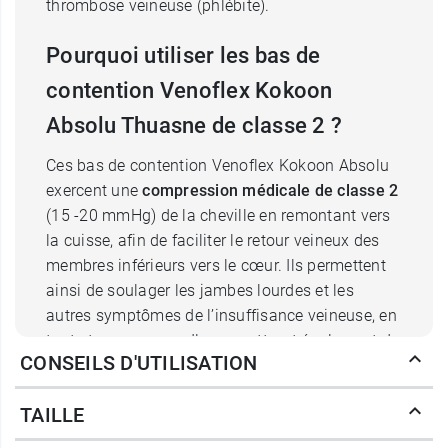
thrombose veineuse (phlébite).
Pourquoi utiliser les bas de
contention Venoflex Kokoon
Absolu Thuasne de classe 2 ?
Ces bas de contention Venoflex Kokoon Absolu
exercent une
compression médicale de classe 2
(15 -20 mmHg) de la cheville en remontant vers
la cuisse, afin de faciliter le retour veineux des
membres inférieurs vers le cœur. Ils permettent
ainsi de soulager les jambes lourdes et les
autres symptômes de l’insuffisance veineuse, en
toute transparence. Ils permettront également de
CONSEILS D'UTILISATION
prévenir le risque de phlébite lors de voyages en
avion.
TAILLE
Quels sont les avantages des bas