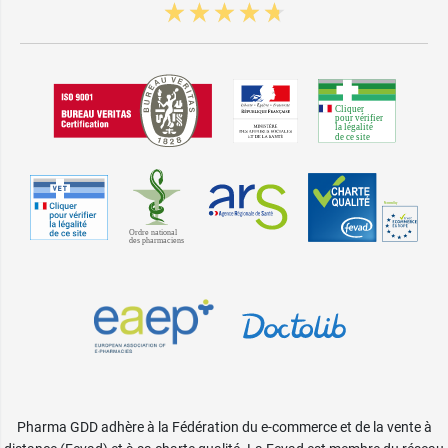
Nude
15,99 €
3 - Long - Noir
3 - Long -
22,99 €
Nude
15,99 €
4 - Long - Noir
4 - Long -
22,99 €
Nude
1 - Normal -
22,99 €
Noir
2 - Normal -
22,99 €
Noir
3 - Normal -
22,99 €
Noir
4 - Normal -
22,99 €
Noir
22,99 €
1 - Long - Noir
Pharma GDD adhère à la Fédération du e-commerce et de la vente à