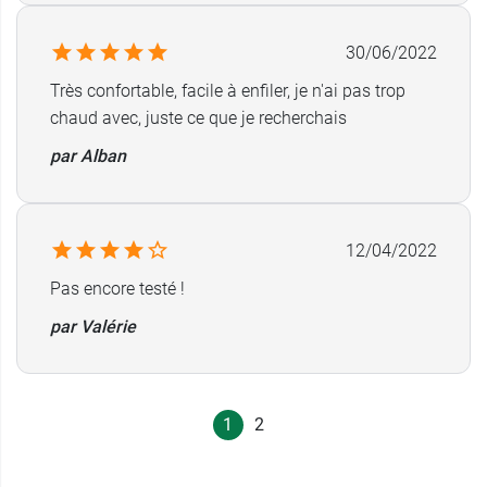
Thuasne vous propose aussi le
collant de
contention femme de classe 2 Venoflex Kokoon
30/06/2022
Absolu
.
Très confortable, facile à enfiler, je n'ai pas trop
Conditionnement :
chaud avec, juste ce que je recherchais
une paire de bas cuisse
par Alban
12/04/2022
Pas encore testé !
par Valérie
1
2