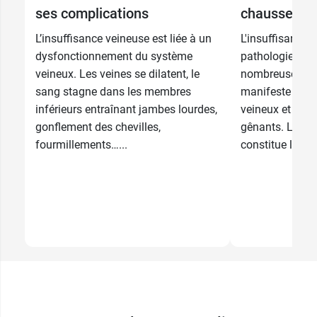
ses complications
chaussettes
9,99 €
4 - Long - Noir
L’insuffisance veineuse est liée à un
L'insuffisance 
1 - Normal -
dysfonctionnement du système
pathologie qui
9,99 €
Beige naturel
veineux. Les veines se dilatent, le
nombreuses per
sang stagne dans les membres
manifeste par 
2 - Normal -
9,99 €
Beige naturel
inférieurs entraînant jambes lourdes,
veineux et ent
gonflement des chevilles,
gênants. La co
11,79 €
150 ml
3 - Normal -
9,99 €
fourmillements…...
constitue l'un...
Beige naturel
10,38 €
60 ml
4 - Normal -
9,99 €
Beige naturel
1 - Long -
9,99 €
Beige naturel
2 - Long -
9,99 €
Beige naturel
3 - Long -
9,99 €
Beige naturel