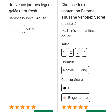
Jouvence jambes légères
Chaussettes de
gelée ultra fresh
contention Femme
Thuasne Venoflex Secret
Jambes lourdes - Adulte
classe 2
150 ml
60 ml
Maille résistante, fine et
douce
Taille
1
2
3
4
Hauteur
Normal
Long
Couleur Secret
Noir
Beige naturel