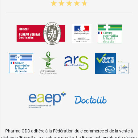
Pharma GDD adhère à la Fédération du e-commerce et de la vente à
distance (Fevad) et à sa charte qualité. La Fevad est membre du réseau