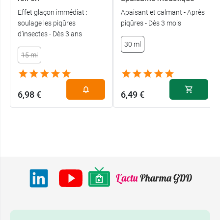
Effet glaçon immédiat :
Apaisant et calmant - Après
soulage les piqûres
piqûres - Dès 3 mois
d’insectes - Dès 3 ans
30 ml
15 ml
6,98 €
6,49 €