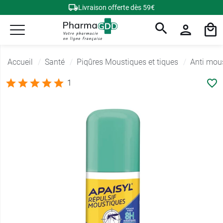
Livraison offerte dès 59€
Accueil
Santé
Piqûres Moustiques et tiques
Anti mou
1