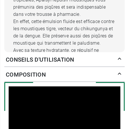
prémunira des piqûres et sera indispensable
dans votre trousse à pharmacie.
En effet, cette émulsion fluide est efficace contre
les moustiques tigre, vecteur du chikungunya et
de la dengue. Elle préserve aussi des piqûres de
moustique qui transmettent le paludisme.
Avec sa texture hydratante, ce répulsif ne
dessèche pas l’épiderme et laisse la peau douce
CONSEILS D'UTILISATION
en apportant une sensation de confort agréable.
Il vous assure une protection fiable et durable
COMPOSITION
pendant 8 heures sur les moustiques européens
et de 3 heures sur les moustiques tigre.
Enfin, cet anti moustique sera votre allié pour
éviter tout risque de contamination par piqûre de
moustique et vous permettra de séjourner
tranquille dans les zones à risque.