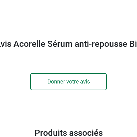
 anti-repousse Bio Acorelle ?
ec la cire royale Acorelle, par exemple, et tous les jour
vis Acorelle Sérum anti-repousse B
et zones sensibles Acorelle
.
Donner votre avis
Produits associés