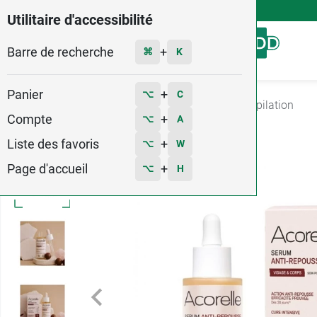
4,9
Voir les 58579 avis
Utilitaire d'accessibilité
Barre de recherche
Menu
+
⌘
K
Panier
+
⌥
C
Accueil
Hygiène - Beauté
Epilation
Soin épilation
Compte
+
⌥
A
Liste des favoris
+
⌥
W
Page d'accueil
+
⌥
H