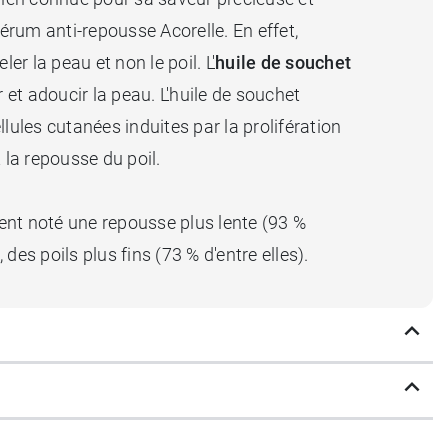
érum anti-repousse Acorelle. En effet,
er la peau et non le poil. L'
huile de souchet
 et adoucir la peau. L'huile de souchet
lules cutanées induites par la prolifération
 la repousse du poil.
ment noté une repousse plus lente (93 %
des poils plus fins (73 % d'entre elles).
la peau et son parfum 100 % naturel
ciblées du corps et du visage (aisselles,
ation.
e peau sera protégée et encore plus belle.