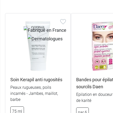
Soin Kerapil anti rugosités
Bandes pour épila
sourcils Daen
Peaux rugueuses, poils
incarnés - Jambes, maillot,
Epilation en douceur
barbe
de karité
75 ml
par 6