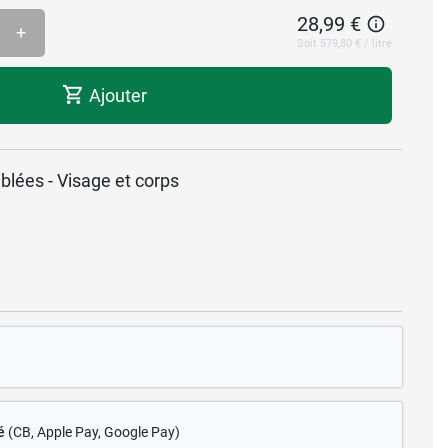
28,99 €
+
Soit 579,80 € / litre
Ajouter
iblées - Visage et corps
é
(CB
, Apple Pay, Google Pay)