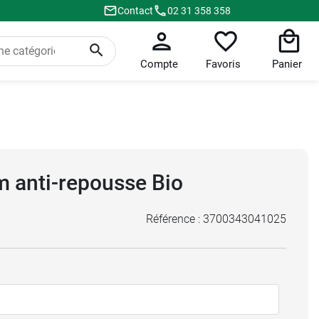
Contact
02 31 358 358
Compte
Favoris
Panier
m anti-repousse Bio
Référence :
3700343041025