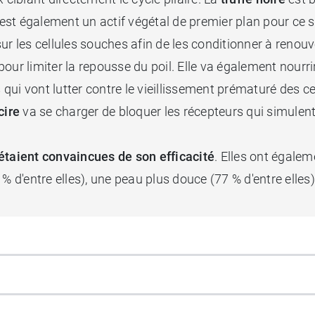
c'est également un actif végétal de premier plan pour ce s
sur les cellules souches afin de les conditionner à renouvel
ur limiter la repousse du poil. Elle va également nourrir
ui vont lutter contre le vieillissement prématuré des cel
cire
va se charger de bloquer les récepteurs qui simulent
taient convaincues de son efficacité
. Elles ont égale
 d'entre elles), une peau plus douce (77 % d'entre elles), 
ie d'une
texture fluide
qui pénètre instantanément dans 
 Hautement concentré, il s'utilise en cure sur des zones 
t conditionné dans un flacon pipette qui simplifie l'applic
e reviendront plus vous embêter aussi rapidement et votr