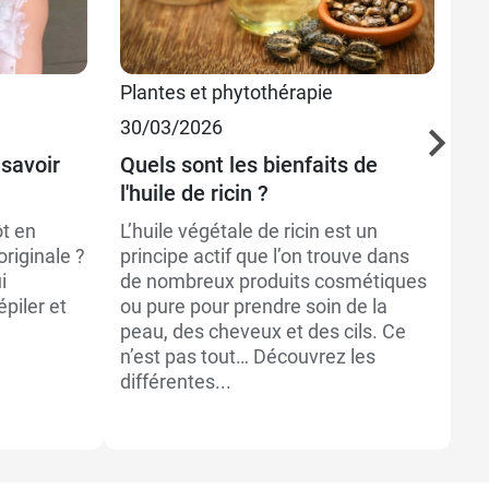
Plantes et phytothérapie
Be
30/03/2026
Bi
16
 savoir
Quels sont les bienfaits de
l'huile de ricin ?
Ép
c
ôt en
L’huile végétale de ricin est un
riginale ?
principe actif que l’on trouve dans
La
i
de nombreux produits cosmétiques
Ta
piler et
ou pure pour prendre soin de la
dé
?
peau, des cheveux et des cils. Ce
po
n’est pas tout… Découvrez les
su
différentes...
pr