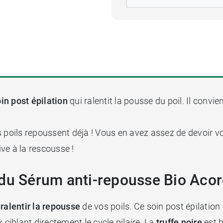
in post épilation
qui ralentit la pousse du poil. Il convi
s poils repoussent déjà ! Vous en avez assez de devoir 
ve à la rescousse !
du Sérum anti-repousse Bio Acore
r
ralentir la repousse
de vos poils. Ce soin post épilation
 ciblant directement le cycle pilaire. La
truffe noire
est b