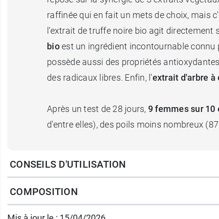
raffinée qui en fait un mets de choix, mais 
l'extrait de truffe noire bio agit directement 
bio
est un ingrédient incontournable connu po
possède aussi des propriétés antioxydantes q
des radicaux libres. Enfin, l'
extrait d'arbre à 
Après un test de 28 jours,
9 femmes sur 10 é
d'entre elles), des poils moins nombreux (87 %
Le Sérum anti-repousse Bio Acorelle bénéfic
CONSEILS D'UTILISATION
laissera une douce fragrance sur votre peau.
contour de la bouche, avant-bras, etc.). Il es
COMPOSITION
Mis à jour le : 15/04/2026
Avec le sérum anti-repousse bio, les poils n