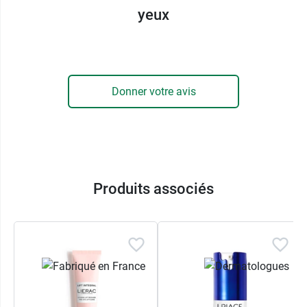
de l'oxydation, et par stimulation de la
yeux
synthèse
du collagène
, élément constitutif des tissus
conjonctifs de la peau. Cette double action
participe à la régénération cellulaire et au
renouvellement de la peau. D'autre part, des
Donner votre avis
peptides finement sélectionnés ajoutent de la
tonicité et de la fermeté
dans le but de
restructurer et lisser le contour des yeux
.
La présence de flavonoïdes, issus d'extraits
végétaux, tonifient la circulation pour, d'une part,
décongestionner les poches sous les yeux
et,
Produits associés
d'autre part activer les mécanismes
d'élimination des pigments bleus pour
faire
disparaitre les cernes.
Enfin, un complexe hydratant, contenant
notamment de la glycérine et de l'acide
hyaluronique, restaure la barrière lipidique et
freine le dessèchement cutané
. Votre regard