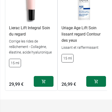
retrouve son tonus et sa fraicheur. Cette crème
peut entrer dans une routine anti-âge de paire
avec le
sérum intensif Duolys Hyal ACM
.
Lierac Lift Integral Soin
Uriage Age Lift Soin
Conditionnement :
Tube de 15 ml
du regard
lissant regard Contour
des yeux
Corrige les rides de
relâchement - Collagène,
Lissant et raffermissant
élastine, acide hyaluronique
15 ml
15 ml
29,99 €
26,99 €