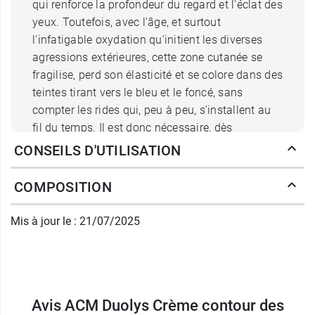
qui renforce la profondeur du regard et l'éclat des
yeux. Toutefois, avec l'âge, et surtout
l'infatigable oxydation qu'initient les diverses
agressions extérieures, cette zone cutanée se
fragilise, perd son élasticité et se colore dans des
teintes tirant vers le bleu et le foncé, sans
compter les rides qui, peu à peu, s'installent au
fil du temps. Il est donc nécessaire, dès
l'apparition de ces premiers signes, de réagir et
CONSEILS D'UTILISATION
contrecarrer les plans du temps.
COMPOSITION
Quelles sont les propriétés de la
crème contour des yeux Duolys
Mis à jour le : 21/07/2025
ACM ?
Dans un premier temps, l'association de la
vitamine E
à la
vitamine C
agit par
Avis ACM Duolys Crème contour des
neutralisation des radicaux libres
, responsables