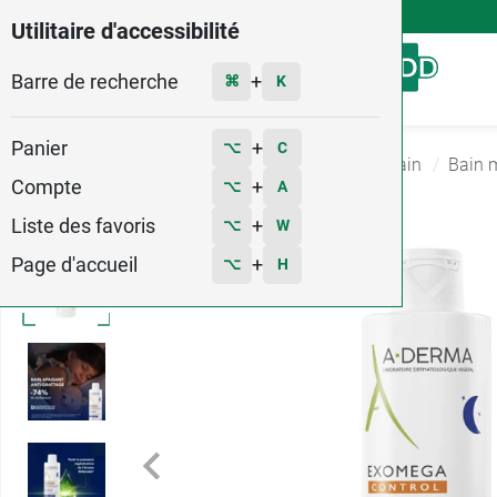
4,9
Voir les 58579 avis
Utilitaire d'accessibilité
Barre de recherche
Menu
+
⌘
K
Panier
+
⌥
C
Accueil
Hygiène - Beauté
Produits pour le Bain
Bain 
Compte
+
⌥
A
Liste des favoris
+
⌥
W
Page d'accueil
+
⌥
H