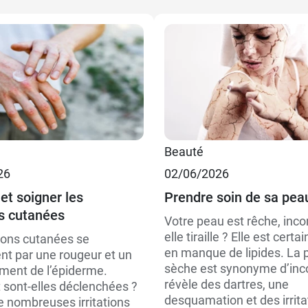
7,89 €
200 ml
9,89 €
500 ml
Beauté
16,89 €
500 ml + recharge
26
02/06/2026
€
7,49 €
recharge 500 ml
50 g
et soigner les
Prendre soin de sa pea
ns cutanées
Votre peau est rêche, inco
€
14,79 €
1 L
20 g
elle tiraille ? Elle est cert
tions cutanées se
en manque de lipides. La 
nt par une rougeur et un
sèche est synonyme d’inco
ent de l’épiderme.
révèle des dartres, une
ont-elles déclenchées ?
desquamation et des irrita
de nombreuses irritations