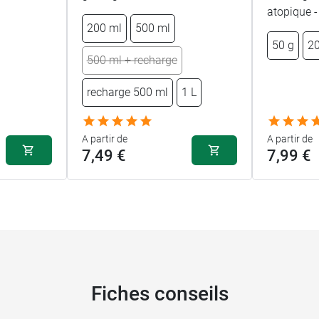
atopique -
200 ml
500 ml
50 g
20
500 ml + recharge
recharge 500 ml
1 L
A partir de
A partir de
7,49 €
7,99 €
Fiches conseils