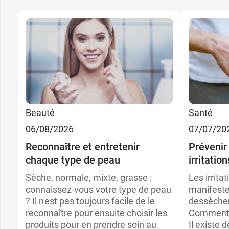
Beauté
Santé
06/08/2026
07/07/20
7,99 
200 ml
Reconnaître et entretenir
Prévenir 
chaque type de peau
irritatio
9,99 
500 ml
Sèche, normale, mixte, grasse :
Les irrita
connaissez-vous votre type de peau
manifeste
? Il n'est pas toujours facile de le
dessèchem
reconnaître pour ensuite choisir les
Comment s
produits pour en prendre soin au
Il existe 