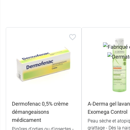
Dermofenac 0,5% crème
A-Derma gel lavan
démangeaisons
Exomega Control
médicament
Peau sèche et atopiq
grattage - Dès la na
Piqûres d'orties ou d'insectes -