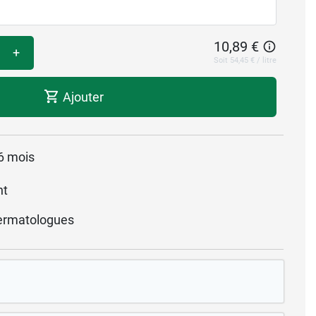
10,89 €
+
Soit 54,45 € / litre
Ajouter
 6 mois
nt
ermatologues