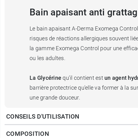
Bain apaisant anti gratt
Le bain apaisant A-Derma Exomega Control e
risques de réactions allergiques souvent lié
la gamme Exomega Control pour une efficacité
ou les adultes.
La Glycérine
qu'il contient est
un agent hyd
barrière protectrice qu'elle va former à la 
une grande douceur.
CONSEILS D'UTILISATION
Sans savon
COMPOSITION
Nourrissez votre peau avec le
Baume émolli