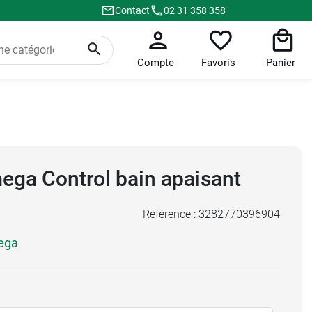
Contact
02 31 358 358
Compte
Favoris
Panier
ga Control bain apaisant
Référence :
3282770396904
ega