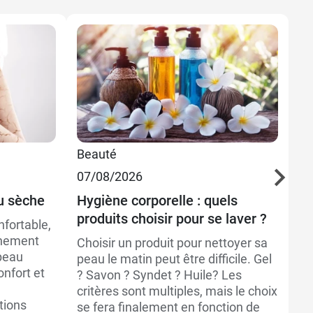
Beauté
Bi
07/08/2026
03
12,49 €
14,89 €
200 ml
u sèche
Hygiène corporelle : quels
Co
produits choisir pour se laver ?
nfortable,
Le
7,99 €
16,79 €
400 ml
ainement
qu
Choisir un produit pour nettoyer sa
peau
dé
peau le matin peut être difficile. Gel
nfort et
co
? Savon ? Syndet ? Huile? Les
de
critères sont multiples, mais le choix
tions
fo
se fera finalement en fonction de