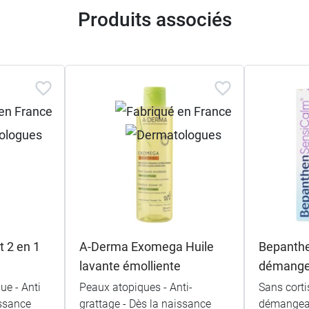
Produits associés
t 2 en 1
A-Derma Exomega Huile
Bepanthe
lavante émolliente
démange
ue - Anti
Peaux atopiques - Anti-
Sans corti
issance
grattage - Dès la naissance
démangea