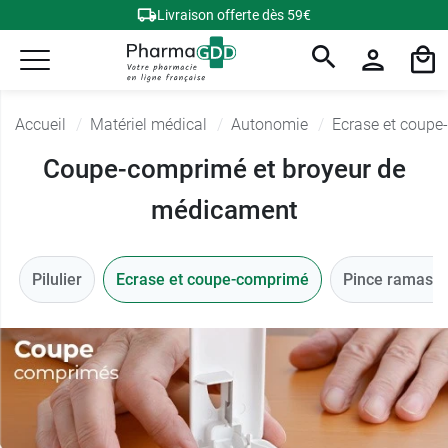
Livraison offerte dès 59€
Accueil
Matériel médical
Autonomie
Ecrase et coup
Coupe-comprimé et broyeur de
médicament
Pilulier
Ecrase et coupe-comprimé
Pince ramasse