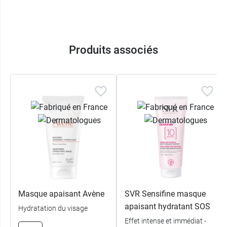
Retrouvez également la
Crème apaisante Sensi
Phyt's
pour calmer les rougeurs et les
tiraillements.
Produits associés
Conditionnement :
Tube de 40 g
Masque apaisant Avène
SVR Sensifine masque
apaisant hydratant SOS
Hydratation du visage
Effet intense et immédiat -