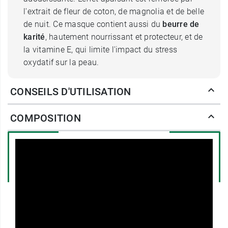
l'extrait de fleur de coton, de magnolia et de belle
de nuit. Ce masque contient aussi du
beurre de
karité
, hautement nourrissant et protecteur, et de
la vitamine E, qui limite l'impact du stress
oxydatif sur la peau.
Retrouvez un confort cutané
CONSEILS D'UTILISATION
optimal avec le masque apaisant
COMPOSITION
bio Phyt's
Grâce à sa formule adaptée aux
peaux
sensibles
, le masque apaisant de Phyt's assure
une parfaite tolérance. Son odeur fraîche et
délicate et sa texture rafraîchissante sont un
gage de plaisir à chaque utilisation. Il contribue
à
atténuer les rougeurs
et les
tiraillements
, se
montre particulièrement utile en cas de