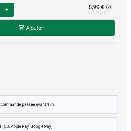
8,99 €
+
Soit 89,90 € / litre
Ajouter
te commande passée avant 18h
é
(CB
, Apple Pay, Google Pay)