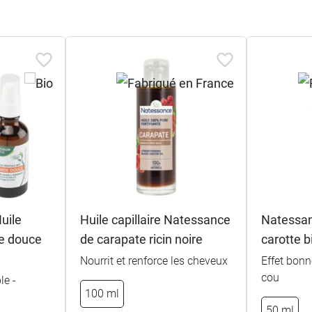
uile
Huile capillaire Natessance
Natessan
e douce
de carapate ricin noire
carotte b
Nourrit et renforce les cheveux
Effet bonn
cou
le -
100 ml
50 ml