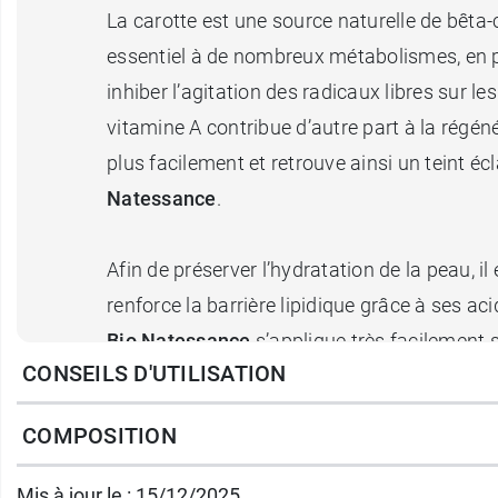
La carotte est une source naturelle de bêt
essentiel à de nombreux métabolismes, en part
inhiber l’agitation des radicaux libres sur les
vitamine A contribue d’autre part à la régéné
plus facilement et retrouve ainsi un teint écl
Natessance
.
Afin de préserver l’hydratation de la peau, il
renforce la barrière lipidique grâce à ses ac
Bio Natessance
s’applique très facilement 
CONSEILS D'UTILISATION
l'
huile de bourrache Natessance
qui vise à 
COMPOSITION
Conditionnement :
Flacon de 100 ml
Mis à jour le : 15/12/2025