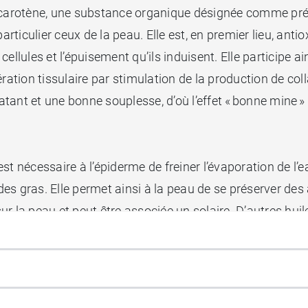
a-carotène, une substance organique désignée comme pr
iculier ceux de la peau. Elle est, en premier lieu, antiox
 cellules et l’épuisement qu’ils induisent. Elle participe a
ration tissulaire par stimulation de la production de col
atant et une bonne souplesse, d’où l’effet « bonne mine » i
 est nécessaire à l’épiderme de freiner l’évaporation de l’
ides gras. Elle permet ainsi à la peau de se préserver des 
sur la peau et peut être associée un solaire. D’autres h
prévenir l’apparition des rides.