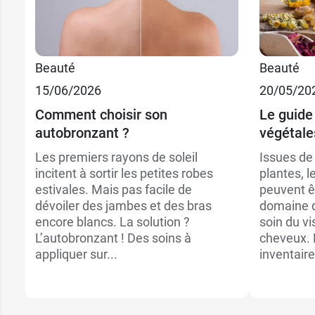
Beauté
Beauté
15/06/2026
20/05/20
Comment choisir son
Le guide 
autobronzant ?
végétale
Les premiers rayons de soleil
Issues de 
incitent à sortir les petites robes
plantes, l
estivales. Mais pas facile de
peuvent êt
dévoiler des jambes et des bras
domaine d
encore blancs. La solution ?
soin du vi
L’autobronzant ! Des soins à
cheveux. 
appliquer sur...
inventaire