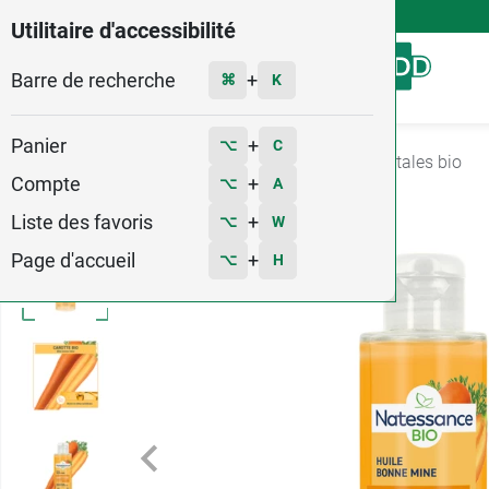
4,9
Voir les 58579 avis
Utilitaire d'accessibilité
Barre de recherche
Menu
+
⌘
K
Panier
+
⌥
C
Accueil
Santé
Aromatherapie
Huiles végétales bio
Compte
+
⌥
A
Liste des favoris
+
⌥
W
Page d'accueil
+
⌥
H