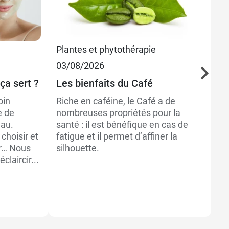
Plantes et phytothérapie
Be
03/08/2026
07
ça sert ?
Les bienfaits du Café
Co
po
oin
Riche en caféine, le Café a de
b
e de
nombreuses propriétés pour la
eau.
santé : il est bénéfique en cas de
Ec
 choisir et
fatigue et il permet d’affiner la
la
er… Nous
silhouette.
no
claircir...
pl
fa
mê
im