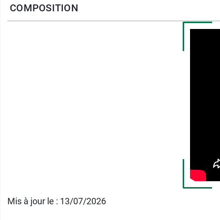
Avec le lait hydratant pour le corps et les 
COMPOSITION
élasticité
, sa
douceur
et sa beauté naturelle
Caractéristiques du lait h
Lait d'ânesse bio du Gers
Bio : certifié Cosmos Organic
99 % des ingrédients d'origine naturelle
53% du total des ingrédients sont issus de l’
Autre solution d'hygiène corporelle au quot
Conditionnement :
1 flacon pompe de 200 
Mis à jour le : 13/07/2026