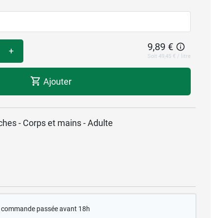
9,89 €
+
Soit 49,45 € / litre
Ajouter
hes - Corps et mains - Adulte
te commande passée avant 18h