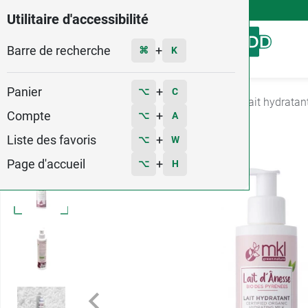
4,9
Voir les 58579 avis
Utilitaire d'accessibilité
Barre de recherche
Menu
+
⌘
K
Panier
+
⌥
C
Accueil
Hygiène - Beauté
Soin du corps
Lait hydratan
Compte
+
⌥
A
1
Liste des favoris
+
⌥
W
Page d'accueil
+
⌥
H