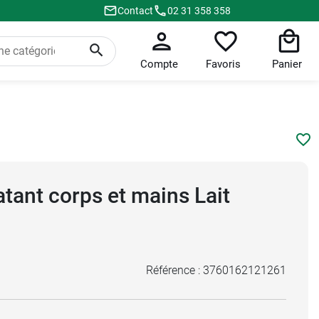
Contact
02 31 358 358
Compte
Favoris
Panier
tant corps et mains Lait
Référence :
3760162121261