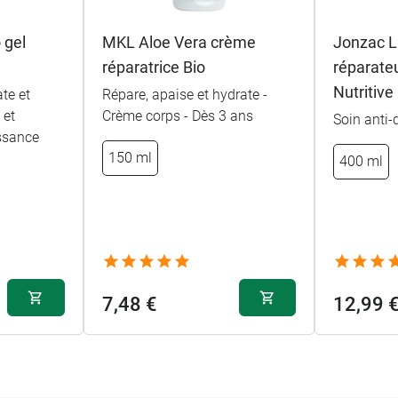
 gel
MKL Aloe Vera crème
Jonzac L
réparatrice Bio
réparateu
Nutritive
te et
Répare, apaise et hydrate -
 et
Crème corps - Dès 3 ans
Soin anti
ssance
150 ml
400 ml
7,48 €
12,99 