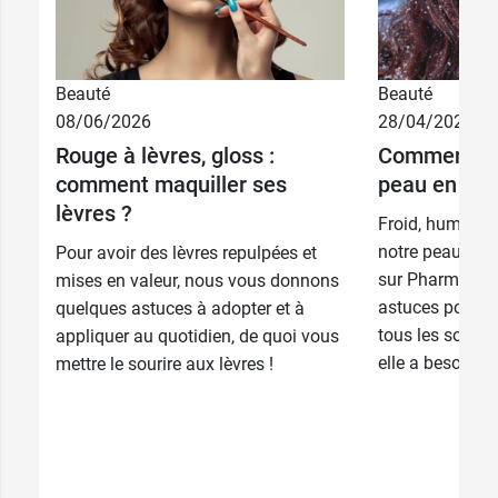
Beauté
Beauté
3,99 €
4 g
08/06/2026
28/04/2026
Rouge à lèvres, gloss :
Comment pr
7,99 €
2 x 4 g
comment maquiller ses
peau en hive
lèvres ?
Froid, humidité,
notre peau est
Pour avoir des lèvres repulpées et
sur Pharma GDD
mises en valeur, nous vous donnons
astuces pour fo
quelques astuces à adopter et à
tous les soins 
appliquer au quotidien, de quoi vous
elle a besoin po
mettre le sourire aux lèvres !