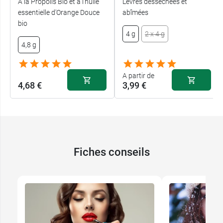
À la Propolis Bio et à l'huile
Lèvres desséchées et
essentielle d'Orange Douce
abîmées
bio
4 g
2 x 4 g
4,8 g
A partir de
4,68 €
3,99 €
Fiches conseils