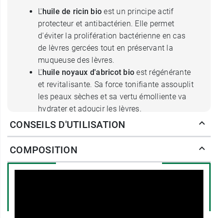
L'
huile de ricin
bio
est un principe actif
protecteur et antibactérien. Elle permet
d'éviter la prolifération bactérienne en cas
de lèvres gercées tout en préservant la
muqueuse des lèvres.
L'
huile noyaux d'abricot
bio
est régénérante
et revitalisante. Sa force tonifiante assouplit
les peaux sèches et sa vertu émolliente va
hydrater et adoucir les lèvres.
L'
huile d'argan
assure ses fonctions
CONSEILS D'UTILISATION
régénératrices et restructurantes.
L'
huile de tournesol
bio
est l'huile végétale
COMPOSITION
qui contient le plus de vitamine E au pouvoir
antioxydant et protecteur.
L'
huile de coco
bio
est riche en vitamine A et
E révélant une force antioxydante.
Le
beurre de karité
bio
est également riche