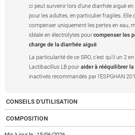
ci peut survenir lors d'une diarrhée aiguë en
pour les adultes, en particulier fragiles. Ell
compenser uniquement les pertes en eau, mai
idéale en électrolytes pour
compenser les pe
charge de la diarrhée aiguë
.
La particularité de ce SRO, c'est qu'il un 2 
Lactibacillus LB pour
aider à rééquilibrer la 
inactivés recommandés par l'ESPGHAN 2014 (
En complément, vous pouvez administrer l
CONSEILS D'UTILISATION
Conditionnement :
10 sachets-dose de 5,3 
COMPOSITION
Mis à jour le : 15/06/2026