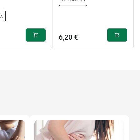
ts
6,20 €