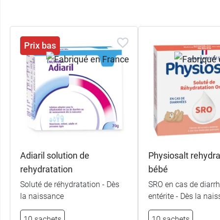
Prix bas
Adiaril solution de
Physiosalt rehydra
rehydratation
bébé
Soluté de réhydratation - Dès
SRO en cas de diarrh
la naissance
entérite - Dès la nai
10 sachets
10 sachets