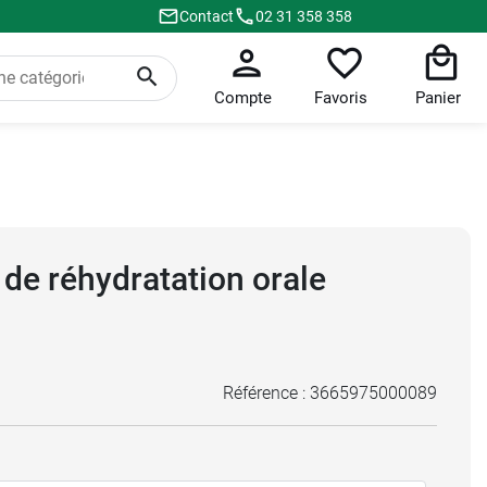
Contact
02 31 358 358
Compte
Favoris
Panier
de réhydratation orale
Référence :
3665975000089