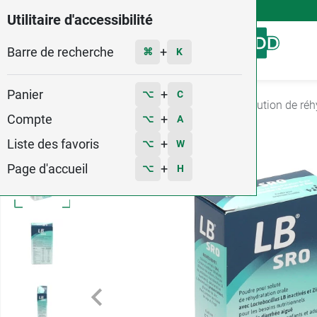
4,9
Voir les 58579 avis
Utilitaire d'accessibilité
Barre de recherche
Menu
+
⌘
K
Panier
+
⌥
C
Accueil
Bébé - Grossesse
Repas bébé
Solution de réh
Compte
+
⌥
A
Liste des favoris
+
⌥
W
Page d'accueil
+
⌥
H