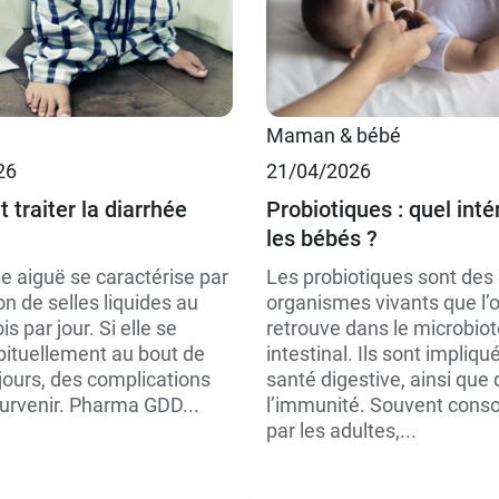
Maman & bébé
26
21/04/2026
traiter la diarrhée
Probiotiques : quel inté
les bébés ?
e aiguë se caractérise par
Les probiotiques sont des
on de selles liquides au
organismes vivants que l’
s par jour. Si elle se
retrouve dans le microbiot
bituellement au bout de
intestinal. Ils sont impliqu
jours, des complications
santé digestive, ainsi que
urvenir. Pharma GDD...
l’immunité. Souvent con
par les adultes,...