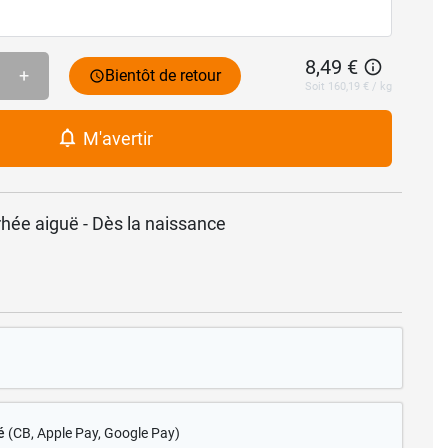
8,49 €
+
Bientôt de retour
Soit 160,19 € / kg
M'avertir
rhée aiguë - Dès la naissance
é
(CB
, Apple Pay, Google Pay)