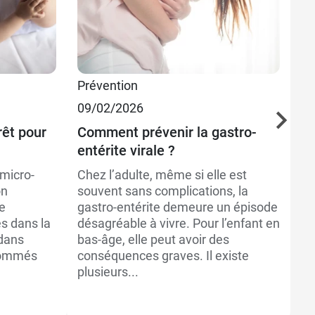
Prévention
Sa
09/02/2026
Pr
16
rêt pour
Comment prévenir la gastro-
entérite virale ?
Le
dé
 micro-
Chez l’adulte, même si elle est
on
souvent sans complications, la
La
e
gastro-entérite demeure un épisode
ph
és dans la
désagréable à vivre. Pour l’enfant en
qu
 dans
bas-âge, elle peut avoir des
le
sommés
conséquences graves. Il existe
en
plusieurs...
Il
dé