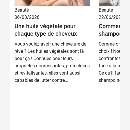
Beauté
Beauté
06/08/2026
22/06/2026
Une huile végétale pour
Comment ch
13,49 €
200 ml
chaque type de cheveux
shampooing
Recharge 200
10,90 €
Vous voulez avoir une chevelure de
Comme on dit : 
ml
rêve ? Les huiles végétales sont là
choix ! Nous 
pour ça ! Connues pour leurs
confrontés à un 
propriétés nourrissantes, protectrices
face à la mult
et revitalisantes, elles sont aussi
Ce qu’il faut sa
capables de lutter contre...
shampoing, se 