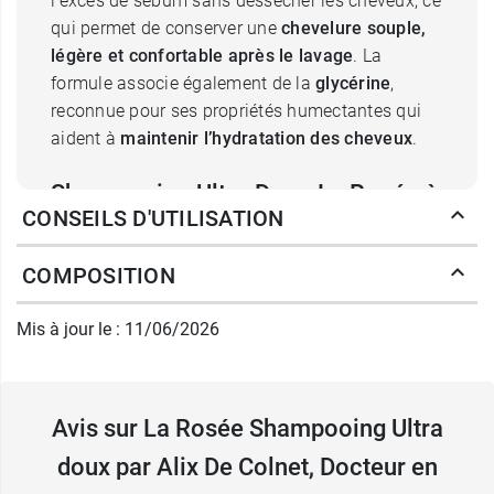
l’excès de sébum sans dessécher les cheveux, ce
qui permet de conserver une
chevelure souple,
légère et confortable après le lavage
. La
formule associe également de la
glycérine
,
reconnue pour ses propriétés humectantes qui
aident à
maintenir l’hydratation des cheveux
.
Shampooing Ultra Doux La Rosée à
CONSEILS D'UTILISATION
la kératine végétale et aux
protéines de lupin
COMPOSITION
La fibre capillaire contient en grande majorité de
Mis à jour le : 11/06/2026
la kératine qui peut finir par se raréfier au
contact avec les agressions
quotidiennes, altérant la structure et fragiliser le
cheveu.
Avis sur La Rosée Shampooing Ultra
La
kératine végétale
présente dans le
doux par Alix De Colnet, Docteur en
shampooing Ultra Doux La Rosée
complètent