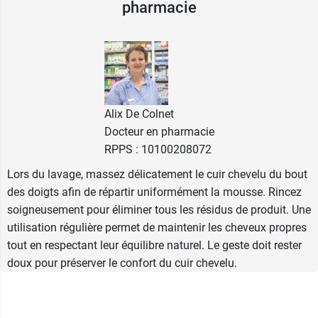
pharmacie
l'apport en des protéines de la fibre et participent
au
renforcement de ses écailles
. Elle agit en
lissant la cuticule
et
contribue à protéger la
fibre capillaire
. Les cheveux gagnent ainsi en
souplesse et en résistance à la casse.
Les
protéines de lupin blanc
, naturellement
Alix De Colnet
riches en acides aminés, participent à la
Docteur en pharmacie
nutrition de la fibre capillaire. Elles complètent
RPPS : 10100208072
parfaitement l'action de la kératine et stimulant
sa production.
Lors du lavage, massez délicatement le cuir chevelu du bout
des doigts afin de répartir uniformément la mousse. Rincez
Résultat
: la chevelure est propre, douce, souple
soigneusement pour éliminer tous les résidus de produit. Une
et brillante, sans effet de lourdeur.
utilisation régulière permet de maintenir les cheveux propres
tout en respectant leur équilibre naturel. Le geste doit rester
Le format flacon recharge peut être utilisé tel
doux pour préserver le confort du cuir chevelu.
quel ou transvaser dans le
flacon en verre avec
pompe La Rosée
, pour un geste plus écologique.
La recharge a été fabriquée de façon