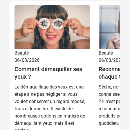
Beauté
Beauté
06/08/2026
06/08/2026
Comment démaquiller ses
Reconnaître 
10,99 €
400 ml
yeux ?
chaque type
21,99 €
Le démaquillage des yeux est une
Sèche, normale,
2 x 400 ml
étape à ne pas négliger si vous
connaissez-vou
voulez conserver un regard reposé,
? Il n'est pas to
frais et lumineux. Il existe de
reconnaître pou
nombreuses options en matière de
produits pour e
démaquillant yeux mais il est
quotidien. Afin 