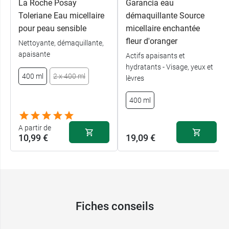
La Roche Posay
Garancia eau
Toleriane Eau micellaire
démaquillante Source
pour peau sensible
micellaire enchantée
fleur d'oranger
Nettoyante, démaquillante,
apaisante
Actifs apaisants et
hydratants - Visage, yeux et
400 ml
2 x 400 ml
lèvres
400 ml
A partir de
10,99 €
19,09 €
Fiches conseils