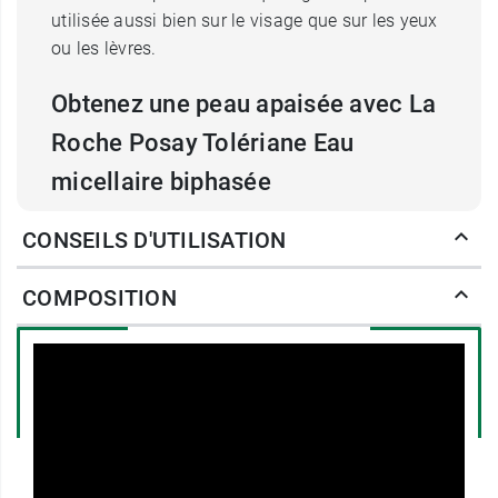
utilisée aussi bien sur le visage que sur les yeux
ou les lèvres.
Obtenez une peau apaisée avec La
Roche Posay Tolériane Eau
micellaire biphasée
Formulée sans parfum, cette eau micellaire
CONSEILS D'UTILISATION
biphasée est aussi enrichie en
eau thermale
de
La Roche-Posay, réputée pour son action
COMPOSITION
apaisante et anti-irritante
, très appréciée des
peaux sensibles. Les micelles présents dans la
composition captent et emprisonnent les
pigments du maquillage afin de laisser la peau
parfaitement nette, sans tiraillements, rougeurs
ou démangeaisons.