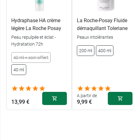
Hydraphase HA crème
La Roche-Posay Fluide
légère La Roche Posay
démaquillant Toleriane
Peau repulpée et éclat -
Peaux intolérantes
Hydratation 72h
200 ml
400 ml
40 ml + soin offert
40 ml
A partir de
13,99 €
9,99 €