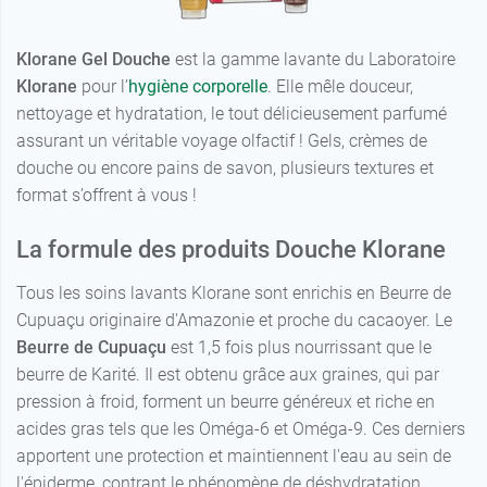
Klorane Gel Douche
est la gamme lavante du Laboratoire
Klorane
pour l’
hygiène corporelle
. Elle mêle douceur,
nettoyage et hydratation, le tout délicieusement parfumé
Fleur de
3,99 €
figuier
assurant un véritable voyage olfactif ! Gels, crèmes de
douche ou encore pains de savon, plusieurs textures et
Zeste
3,99 €
format s’offrent à vous !
d'agrumes
La formule des produits Douche Klorane
3,99 €
Eau de tiaré
Tous les soins lavants Klorane sont enrichis en Beurre de
Fleur
3,99 €
Cupuaçu originaire d'Amazonie et proche du cacaoyer. Le
d'hibiscus
Beurre de Cupuaçu
est 1,5 fois plus nourrissant que le
Fleur de
3,99 €
Fève de tonka
3,99 €
beurre de Karité. Il est obtenu grâce aux graines, qui par
frangipanier
pression à froid, forment un beurre généreux et riche en
Ecorce de
acides gras tels que les Oméga-6 et Oméga-9. Ces derniers
Lait
3,99 €
3,99 €
cèdre
d'amandier
apportent une protection et maintiennent l'eau au sein de
l'épiderme, contrant le phénomène de déshydratation
Sève de