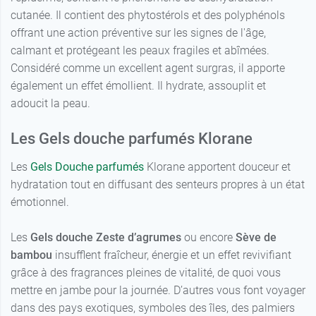
Fleur de
3,99 €
3,99 €
bambou
cutanée. Il contient des phytostérols et des polyphénols
cupuaçu
offrant une action préventive sur les signes de l'âge,
Fleur
3,99 €
3,99 €
Lait de rose
calmant et protégeant les peaux fragiles et abîmées.
d'oranger
Considéré comme un excellent agent surgras, il apporte
également un effet émollient. Il hydrate, assouplit et
adoucit la peau.
Les Gels douche parfumés Klorane
Les
Gels Douche parfumés
Klorane apportent douceur et
hydratation tout en diffusant des senteurs propres à un état
émotionnel.
Les
Gels douche Zeste d’agrumes
ou encore
Sève de
bambou
insufflent fraîcheur, énergie et un effet revivifiant
grâce à des fragrances pleines de vitalité, de quoi vous
mettre en jambe pour la journée. D’autres vous font voyager
dans des pays exotiques, symboles des îles, des palmiers