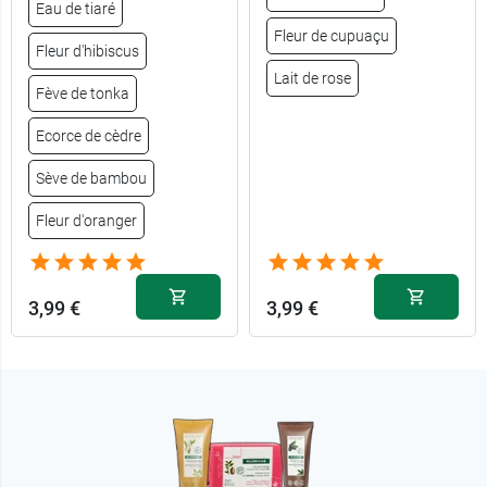
Eau de tiaré
Fleur de cupuaçu
Fleur d'hibiscus
Lait de rose
Fève de tonka
Ecorce de cèdre
Sève de bambou
Fleur d'oranger
3,99 €
3,99 €