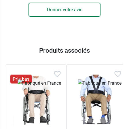
mobilité réduite ou des personnes âgées.
Donner votre avis
Les personnes en fauteuil peuvent bénéficier
d'un accompagnement pour faciliter leur
autonomie, notamment à l'aide d'un chien
d'assistance. Pour plus de détails, vous pouvez
lire notre article sur
les chiens d'assistance et
Produits associés
son rôle important auprès des malades
.
Garantie :
2 ans
Prix bas