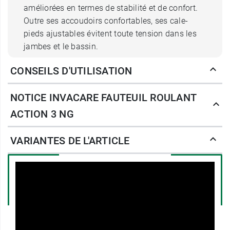
améliorées en termes de stabilité et de confort.
Outre ses accoudoirs confortables, ses cale-
pieds ajustables évitent toute tension dans les
jambes et le bassin.
CONSEILS D'UTILISATION
La texture de son assise et dossier en tissu
Dartex allie souplesse et robustesse. Grâce à
NOTICE INVACARE FAUTEUIL ROULANT
son croisillon, il peut être plié et déplié très
facilement pour un rangement sans
ACTION 3 NG
encombrement ou un transport dans le coffre
d’une voiture.
VARIANTES DE L'ARTICLE
Ce
fauteuil roulant Action 3 NG Invacare
est
disponible en plusieurs largeurs d’assise en
fonction du patient.
Caractéristiques du fauteuil roulant