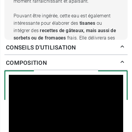
moment rafraîchissant et apaisant.
Pouvant être ingérée, cette eau est également
intéressante pour élaborer des
tisanes
ou
intégrer des
recettes de gâteaux, mais aussi de
sorbets ou de fromages
frais. Elle délivrera ses
arômes subtils et transformera le goût du plat.
CONSEILS D'UTILISATION
La marque Gifrer propose des produits de soins
COMPOSITION
pour les enfants et les adultes. Elle existe depuis
1912 et, animée d'un souci de traçabilité, élabore
la totalité de ses produits en Europe. Gifrer a un
siècle d'expérience dans l'utilisation des plantes
pour la pharmacie ou les cosmétiques. La
philosophie de Gifrer, c'est l'élaboration de
produits à l'aide d'ingrédients efficaces et
traditionnels. Pour les peaux sensibles et
réactives, nous vous proposons l'
eau de rose