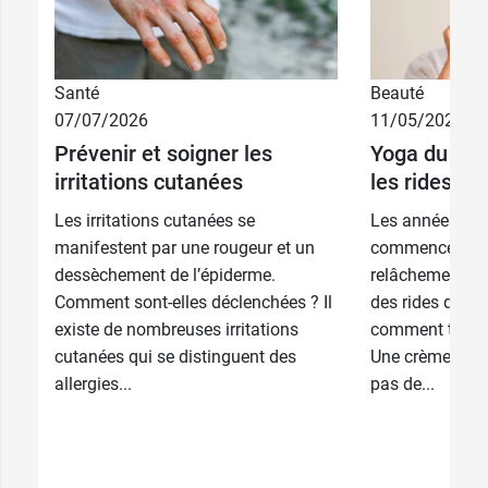
Santé
Beauté
07/07/2026
11/05/2026
Prévenir et soigner les
Yoga du vis
irritations cutanées
les rides
Les irritations cutanées se
Les années pass
manifestent par une rougeur et un
commence à ap
dessèchement de l’épiderme.
relâchement de 
Comment sont-elles déclenchées ? Il
des rides qui s
existe de nombreuses irritations
comment traiter
cutanées qui se distinguent des
Une crème, un l
allergies...
pas de...