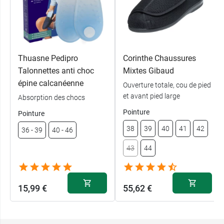
Thuasne Pedipro
Corinthe Chaussures
Talonnettes anti choc
Mixtes Gibaud
épine calcanéenne
Ouverture totale, cou de pied
et avant pied large
Absorption des chocs
Pointure
Pointure
38
39
40
41
42
36 - 39
40 - 46
43
44
15,99 €
55,62 €