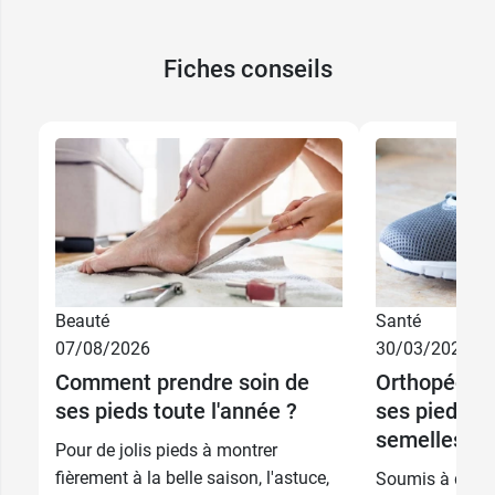
Fiches conseils
55,62 €
38
55,62 €
39
55,62 €
40
55,62 €
41
Beauté
Santé
55,62 €
42
07/08/2026
30/03/2026
Comment prendre soin de
Orthopédie :
15,99 €
55,62 €
36 - 39
43
ses pieds toute l'année ?
ses pieds g
semelles
15,99 €
55,62 €
40 - 46
44
Pour de jolis pieds à montrer
fièrement à la belle saison, l'astuce,
Soumis à de n