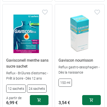
Gavisconell menthe sans
Gaviscon nourrisson
sucre sachet
Reflux gastro-œsophagien -
Dès la naissance
Reflux - Brûlures d'estomac -
14,99 €
20 sachets
Prêt à boire - Dès 12 ans
150 ml
8,99 €
10 sachets
12 sachets
24 sachets
A partir de
6,99 €
3,54 €