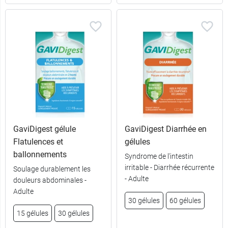
GaviDigest gélule
GaviDigest Diarrhée en
Flatulences et
gélules
ballonnements
Syndrome de l'intestin
6,99 €
12 sachets
irritable - Diarrhée récurrente
Soulage durablement les
- Adulte
douleurs abdominales -
11,99 €
24 sachets
Adulte
30 gélules
60 gélules
15 gélules
30 gélules