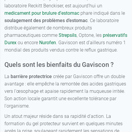
14,98 €
30 gélules
laboratoire Reckitt Benckiser, est aujourd’hui un
medicament pour brulure d'estomac
phare indiqué dans le
19,89 €
60 gélules
soulagement des problèmes d’estomac
. Ce laboratoire
distribue également de nombreux produits
pharmaceutiques comme
Strepsils
, Optone, les
préservatifs
Durex
ou encore
Nurofen
. Gaviscon est d’ailleurs numéro 1
mondial des produits vendus contre le reflux gastrique.
Quels sont les bienfaits du Gaviscon ?
La
barrière protectrice
créée par Gaviscon offre un double
avantage : elle empêche la remontée des acides gastriques
vers l'œsophage et apaise rapidement la muqueuse irritée.
Son action locale garantit une excellente tolérance par
l'organisme.
Un atout majeur réside dans sa rapidité d'action. La
formation du gel protecteur survient en quelques minutes
après la prise, soulageant rapidement les sensations de