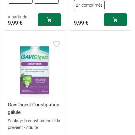
6,89 €
14,99 €
15 gélules
30 gélules
24 comprimés
A partir de
10,89 €
22,99 €
30 gélules
60 gélules
9,99 €
9,99 €
GaviDigest Constipation
gélule
Soulage la constipation et la
prévient - Adulte
9,99 €
12 sachets