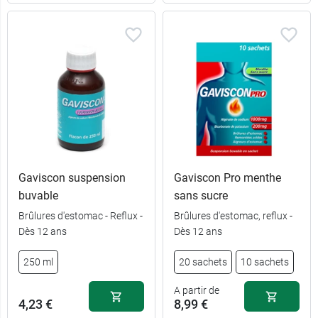
Gaviscon suspension
Gaviscon Pro menthe
buvable
sans sucre
Brûlures d'estomac - Reflux -
Brûlures d'estomac, reflux -
Dès 12 ans
Dès 12 ans
250 ml
20 sachets
10 sachets
A partir de
4,23 €
8,99 €