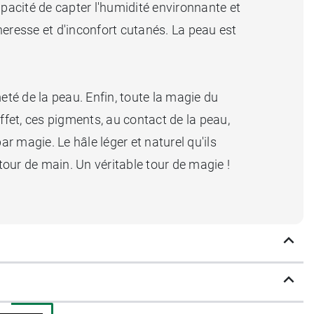
apacité de capter l'humidité environnante et
heresse et d'inconfort cutanés. La peau est
meté de la peau. Enfin, toute la magie du
effet, ces pigments, au contact de la peau,
 magie. Le hâle léger et naturel qu'ils
tour de main. Un véritable tour de magie !
aisse un
fini naturel
, sans sensation collante
!