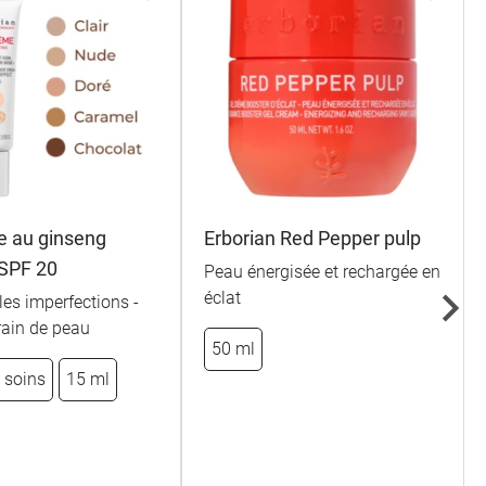
 au ginseng
Erborian Red Pepper pulp
 SPF 20
Peau énergisée et rechargée en
éclat
es imperfections -
grain de peau
50 ml
 soins
15 ml