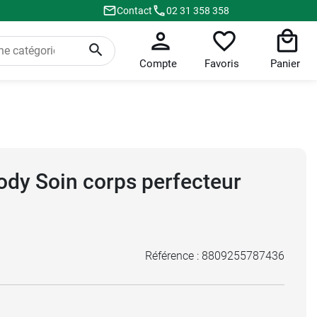
Contact
02 31 358 358
Compte
Favoris
Panier
ody Soin corps perfecteur
Référence :
8809255787436