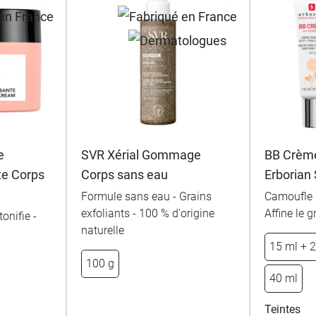
e
SVR Xérial Gommage
BB Crème
e Corps
Corps sans eau
Erborian
Formule sans eau - Grains
Camoufle l
exfoliants - 100 % d'origine
Affine le 
tonifie -
naturelle
15 ml + 2
100 g
40 ml
Teintes