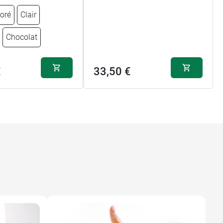
oré
Clair
Chocolat
€
33,50 €
 2
18,90 €
2
18,90 €
15,89 €
30,89 €
15,89 €