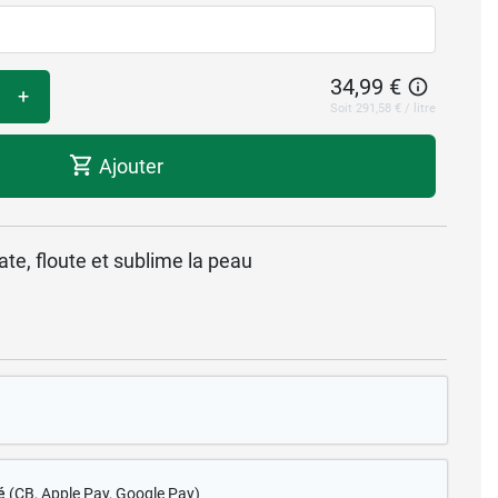
34,99 €
+
Soit 291,58 € / litre
Ajouter
ate, floute et sublime la peau
é
(CB
, Apple Pay, Google Pay)