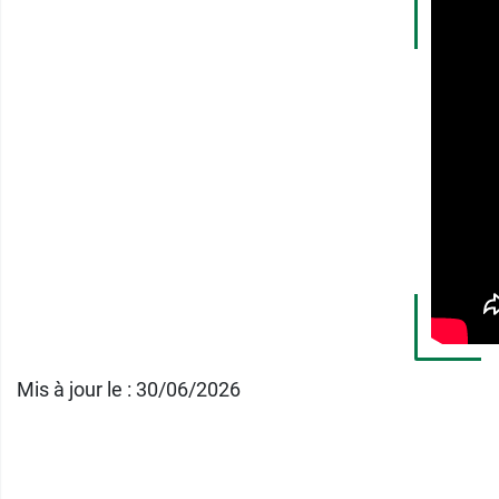
Caractéristiques
:
Teinte universelle
Pigments encapsulés universels
Hydrate, teinte et sublime.
Effet instantané
Sans autobronzant
Adapté à toutes les carnations
Testé sous contrôle dermatologique
Et pour un visage à la beauté éclatante, pe
Mis à jour le : 30/06/2026
Conditionnement :
tube de 120 ml