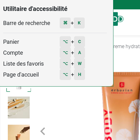
4,9
Voir les 58579 avis
Utilitaire d'accessibilité
Barre de recherche
Menu
+
⌘
K
Panier
+
⌥
C
Accueil
Hygiène - Beauté
Soin du corps
Creme hydrat
Compte
+
⌥
A
Liste des favoris
+
⌥
W
Page d'accueil
+
⌥
H