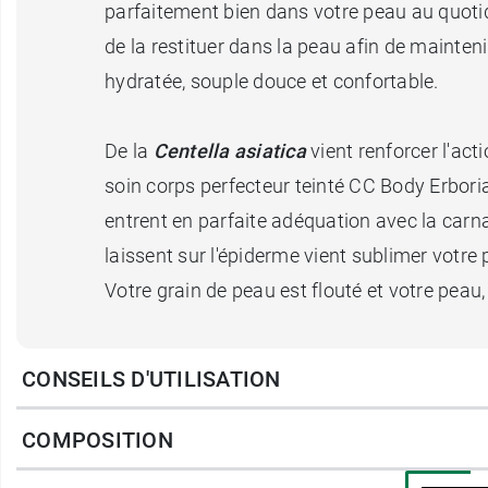
parfaitement bien dans votre peau au quoti
de la restituer dans la peau afin de mainte
hydratée, souple douce et confortable.
De la
Centella asiatica
vient renforcer l'act
soin corps perfecteur teinté CC Body Erbor
entrent en parfaite adéquation avec la carn
laissent sur l'épiderme vient sublimer votre
Votre grain de peau est flouté et votre peau
La texture douce du Soin corps perfecteur te
CONSEILS D'UTILISATION
ni transfert.
COMPOSITION
Avec le Soin corps perfecteur teinté CC Body