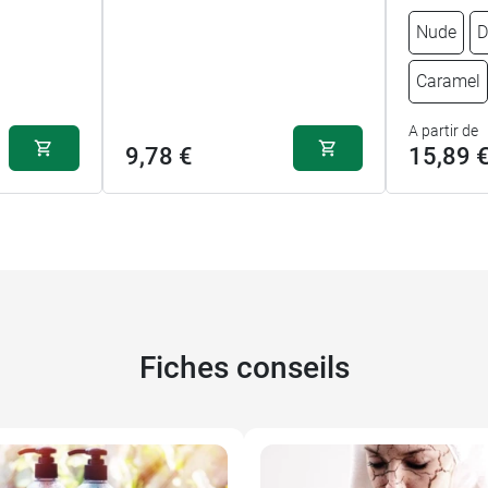
Nude
D
Caramel
A partir de
9,78 €
15,89 
Nude - 15 ml +
soins
Doré - 15 ml + 
soins
Fiches conseils
Clair - 15 ml
Clair - 40 ml
Nude - 15 ml