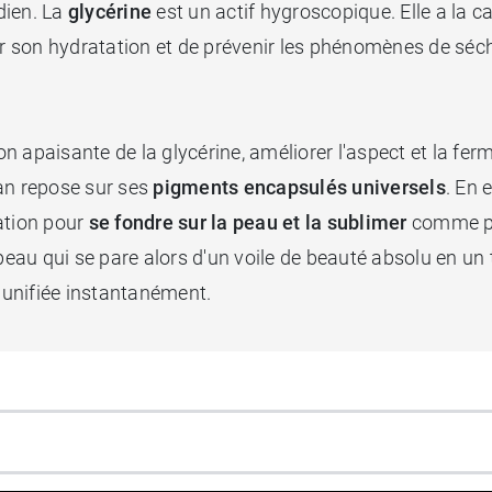
dien. La
glycérine
est un actif hygroscopique. Elle a la c
nir son hydratation et de prévenir les phénomènes de séc
ion apaisante de la glycérine, améliorer l'aspect et la fer
ian repose sur ses
pigments encapsulés universels
. En 
ation pour
se fondre sur la peau et la sublimer
comme par
 peau qui se pare alors d'un voile de beauté absolu en un 
, unifiée instantanément.
inté CC Body Erborian est très agréable à appliquer et l
 Erborian, votre beau est belle et sublimée toute l'année 