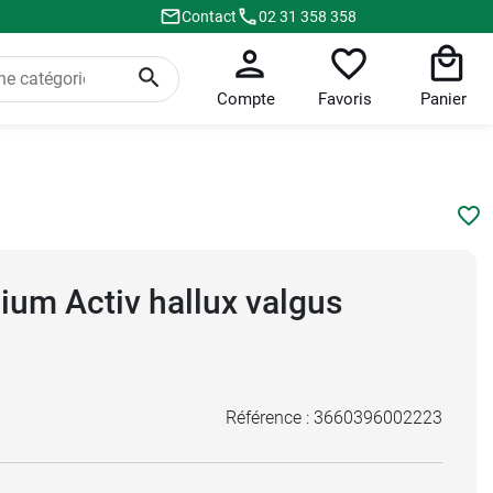
Contact
02 31 358 358
Compte
Favoris
Panier
lium Activ hallux valgus
Référence :
3660396002223