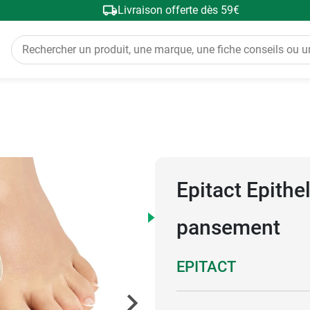
Livraison offerte dès 59€
Epitact Epithe
pansement
EPITACT