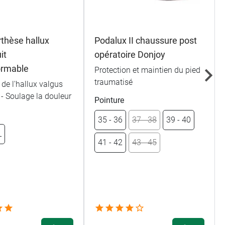
rthèse hallux
Podalux II chaussure post
it
opératoire Donjoy
ormable
Protection et maintien du pied
traumatisé
 de l'hallux valgus
- Soulage la douleur
Pointure
35 - 36
37 - 38
39 - 40
L
41 - 42
43 - 45