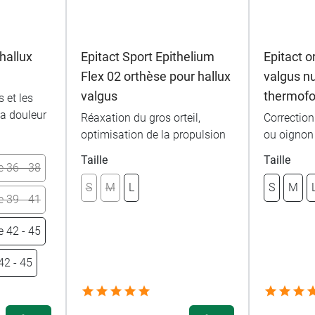
hallux
Epitact Sport Epithelium
Epitact o
Flex 02 orthèse pour hallux
valgus nu
valgus
thermof
s et les
la douleur
Réaxation du gros orteil,
Correction
optimisation de la propulsion
ou oignon 
Taille
Taille
e 36 - 38
S
M
L
S
M
e 39 - 41
e 42 - 45
42 - 45