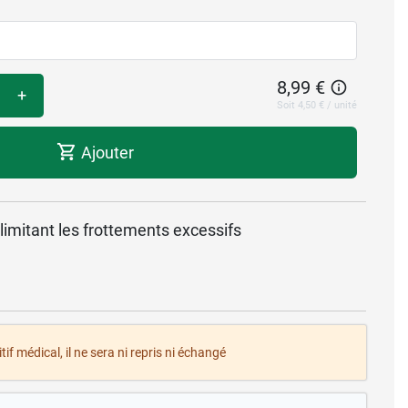
8,99 €
+
Soit 4,50 € / unité
Ajouter
limitant les frottements excessifs
tif médical, il ne sera ni repris ni échangé