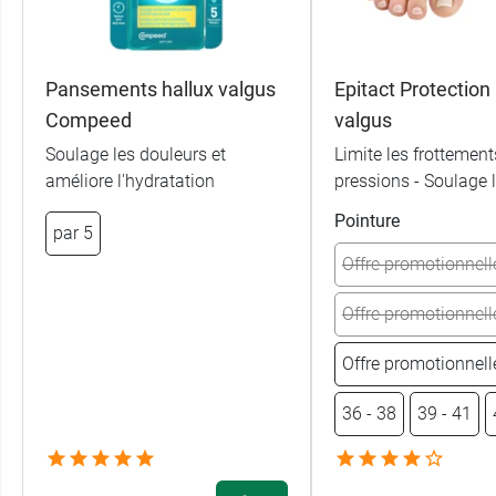
Pansements hallux valgus
Epitact Protection 
Compeed
valgus
Soulage les douleurs et
Limite les frottement
améliore l'hydratation
pressions - Soulage 
Pointure
par 5
Offre promotionnell
Offre promotionnell
Offre promotionnell
36 - 38
39 - 41