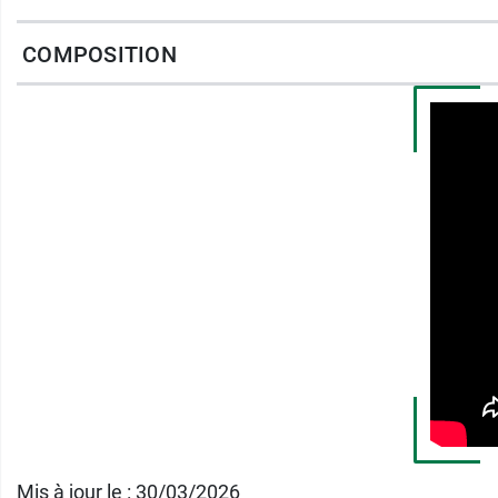
Caractéristiques des pans
COMPOSITION
Dimensions : 4,4 x 5,6 cm
Convient aux pieds diabétiques
Tissu résistant lavable
1 mm de gel silicone auto adhésif
Contenance
: 2 pansements
L'
orthèse Activ Hallux valgus Epithelium
agi
Mis à jour le : 30/03/2026