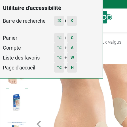
4,9
Voir les 58579 avis
Utilitaire d'accessibilité
Barre de recherche
Menu
+
⌘
K
Panier
+
⌥
C
Accueil
Orthopédie
Podologie
Attelle hallux valgus
Compte
+
⌥
A
1
Liste des favoris
+
⌥
W
Page d'accueil
+
⌥
H