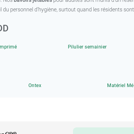
vail du personnel d’hygiène, surtout quand les résidents so
GDD
omprimé
Pilulier semainier
Ontex
Matériel Méd