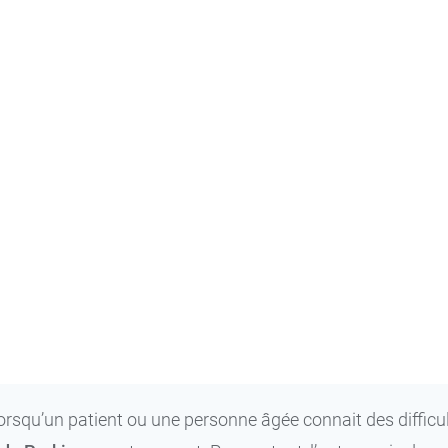
Carreaux
Blanc
orsqu’un patient ou une personne âgée connait des diffic