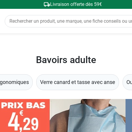
Livraison offerte dès 59€
Bavoirs adulte
rgonomiques
Verre canard et tasse avec anse
Ou