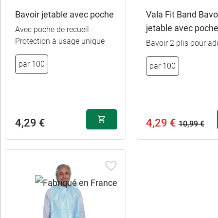
ltats
Bavoir jetable avec poche
Vala Fit Band Bavo
(6
jetable avec poch
Avec poche de recueil -
uits)
Protection à usage unique
Bavoir 2 plis pour ad
Marques
par 100
par 100
Fabriqué
en
France
4,29 €
4,29 €
10,99 €
Promotions
Caractéristiques