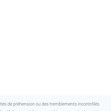
7,99 €
14,99 €
L
8,49 €
14,99 €
M
ultés de préhension ou des tremblements incontrôlés