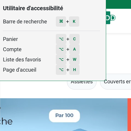
4,9
Voir les 58579 avis
Utilitaire d'accessibilité
Barre de recherche
Menu
+
⌘
K
Panier
+
⌥
C
Accueil
Matériel médical
Repas
Bavoirs
Compte
+
⌥
A
Liste des favoris
+
⌥
W
Page d'accueil
+
⌥
H
Assiettes
Couverts e