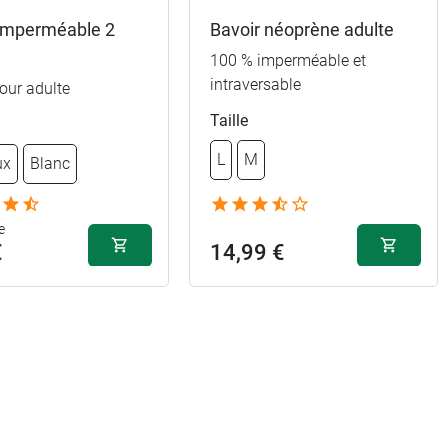
 imperméable 2
Bavoir néoprène adulte
100 % imperméable et
intraversable
our adulte
Taille
L
M
ux
Blanc
e
€
14,99 €