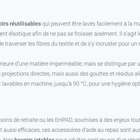
irs réutilisables
qui peuvent être lavés facilement à la m
t élastique afin de ne pas se froisser aisément. Il s’agit
 traverser les fibres du textile et de s’y incruster pour un
ntérieure d’une matière imperméable, mais se distingue par
projections directes, mais aussi des gouttes et résidus al
 lavables en machine, jusqu’à 90 °C, pour une hygiène optima
isons de retraite ou les EHPAD, soumises à des enjeux tout
ut aussi efficaces, ces accessoires d’aide au repas sont aus
e. Nos
bavoirs jetables
pour adultes sont munis d’un réserv